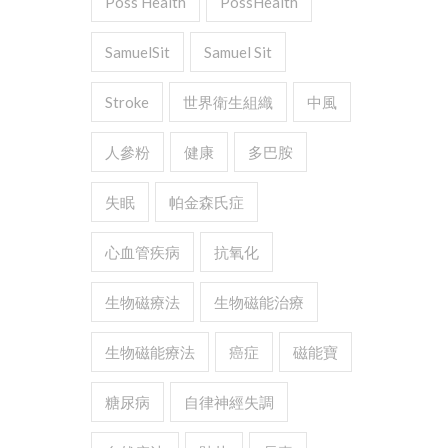
Poss Health
PossHealth
SamuelSit
Samuel Sit
Stroke
世界衛生組織
中風
人參粉
健康
多巴胺
失眠
帕金森氏症
心血管疾病
抗氧化
生物磁療法
生物磁能治療
生物磁能療法
癌症
磁能寶
糖尿病
自律神經失調