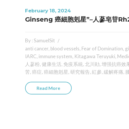
February 18, 2024
Ginseng 癌細胞剋星”–人蔘皂苷Rh2
By : SamuelSit
anti cancer
,
blood vessels
,
Fear of Domination
,
g
IARC
,
immune system
,
Kitagawa Teruyuki
,
Medic
人蔘粉
,
健康生活
,
免疫系統
,
北川勛
,
增强抗癌效
苦
,
癌症
,
癌細胞剋星
,
研究報告
,
紅參
,
緩解疼痛
,
Read More