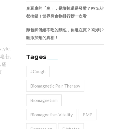
臭豆腐的「臭」，是壞掉還是發酵？99%人
都搞錯！世界臭食物排行榜一次看
麵包師傅絕不吃的麵包，你還在買？3秒判
斷添加劑的真相！
style
,
Tages
皂苷
,
,
痛
慣
#cough
Biomagnetic Pair Therapy
Biomagnetism
Biomagnetism Vitality
BMP