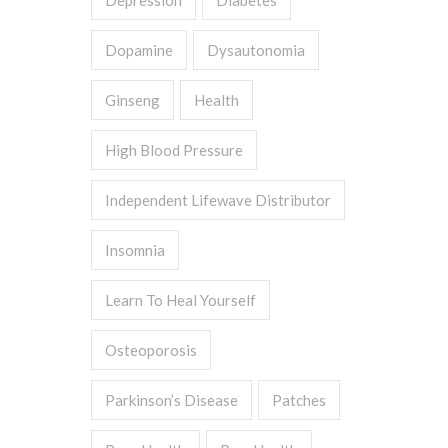
Depression
Diabetes
Dopamine
Dysautonomia
Ginseng
Health
High Blood Pressure
Independent Lifewave Distributor
Insomnia
Learn To Heal Yourself
Osteoporosis
Parkinson’s Disease
Patches