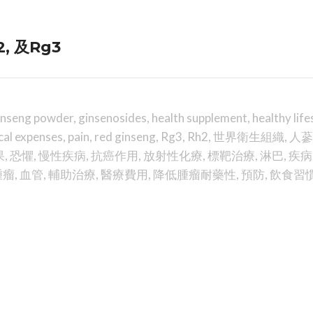
, 及Rg3
inseng powder
,
ginsenosides
,
health supplement
,
healthy life
al expenses
,
pain
,
red ginseng
,
Rg3
,
Rh2
,
世界衛生組織
,
人蔘
果
,
恐懼
,
慢性疾病
,
抗癌作用
,
放射性化療
,
標靶治療
,
淋巴
,
疾病
腫瘤
,
血管
,
輔助治療
,
醫療費用
,
降低腫瘤耐藥性
,
預防
,
飲食習