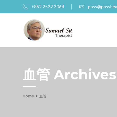
+852 2522 2064
poss@posshea
血管 Archives
Home
血管