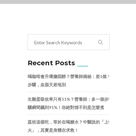
Recent Posts
喝咖啡會升壞膽固醇？營養師揭秘：差1個
步驟，血脂天差地別
生雞蛋吸收率只有51%？營養師：多一個步
驟瞬間飆到91%！你絕對猜不到是怎麼煮
荔枝這樣吃，等於在喝糖水？中醫說的「上
火」，其實是身體在求救！