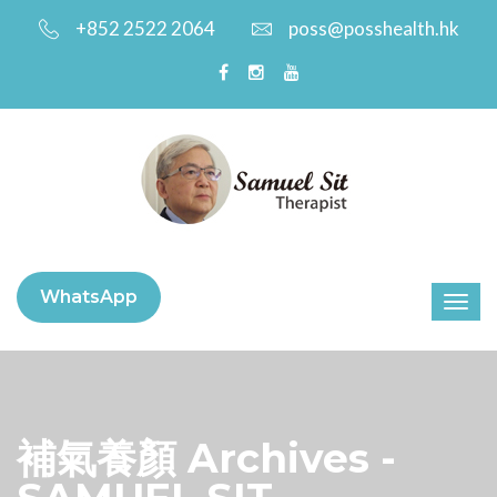
+852 2522 2064
poss@posshealth.hk
WhatsApp
補氣養顏 Archives -