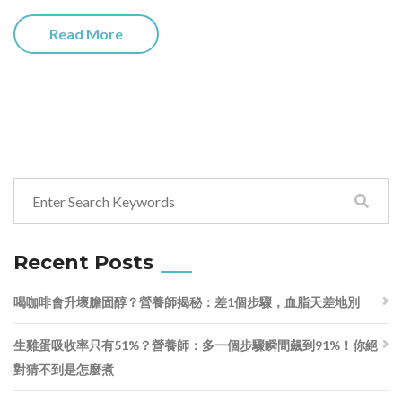
Read More
Recent Posts
喝咖啡會升壞膽固醇？營養師揭秘：差1個步驟，血脂天差地別
生雞蛋吸收率只有51%？營養師：多一個步驟瞬間飆到91%！你絕
對猜不到是怎麼煮