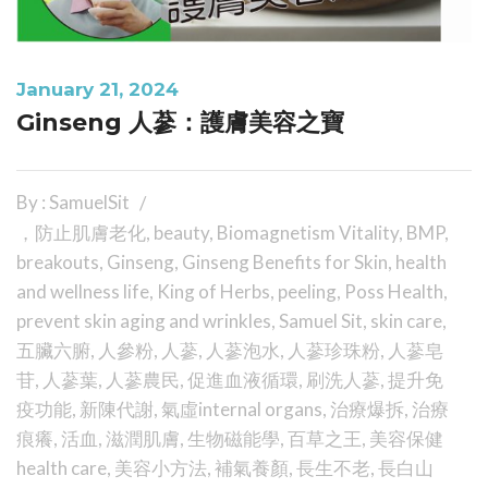
January 21, 2024
Ginseng 人蔘：護膚美容之寶
By : SamuelSit
，防止肌膚老化
,
beauty
,
Biomagnetism Vitality
,
BMP
,
breakouts
,
Ginseng
,
Ginseng Benefits for Skin
,
health
and wellness life
,
King of Herbs
,
peeling
,
Poss Health
,
prevent skin aging and wrinkles
,
Samuel Sit
,
skin care
,
五臟六腑
,
人參粉
,
人蔘
,
人蔘泡水
,
人蔘珍珠粉
,
人蔘皂
苷
,
人蔘葉
,
人蔘農民
,
促進血液循環
,
刷洗人蔘
,
提升免
疫功能
,
新陳代謝
,
氣虛internal organs
,
治療爆拆
,
治療
痕癢
,
活血
,
滋潤肌膚
,
生物磁能學
,
百草之王
,
美容保健
health care
,
美容小方法
,
補氣養顏
,
長生不老
,
長白山