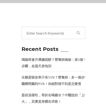
Recent Posts
喝咖啡會升壞膽固醇？營養師揭秘：差1個
步驟，血脂天差地別
生雞蛋吸收率只有51%？營養師：多一個步
驟瞬間飆到91%！你絕對猜不到是怎麼煮
荔枝這樣吃，等於在喝糖水？中醫說的「上
火」，其實是身體在求救！