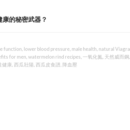
健康的秘密武器？
e function
,
lower blood pressure
,
male health
,
natural Viagra
fits for men
,
watermelon rind recipes
,
一氧化氮
,
天然威而鋼
性健康
,
西瓜壯陽
,
西瓜皮食譜
,
降血壓