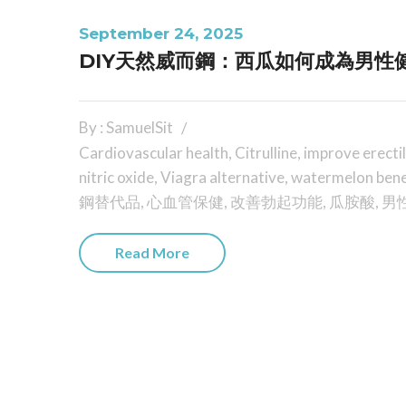
September 24, 2025
DIY天然威而鋼：西瓜如何成為男性
By : SamuelSit
Cardiovascular health
,
Citrulline
,
improve erectil
nitric oxide
,
Viagra alternative
,
watermelon bene
鋼替代品
,
心血管保健
,
改善勃起功能
,
瓜胺酸
,
男
Read More