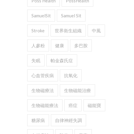
Poss Health
PossHealth
SamuelSit
Samuel Sit
Stroke
世界衛生組織
中風
人參粉
健康
多巴胺
失眠
帕金森氏症
心血管疾病
抗氧化
生物磁療法
生物磁能治療
生物磁能療法
癌症
磁能寶
糖尿病
自律神經失調