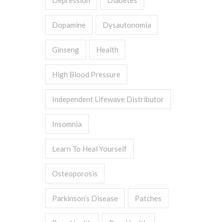
Depression
Diabetes
Dopamine
Dysautonomia
Ginseng
Health
High Blood Pressure
Independent Lifewave Distributor
Insomnia
Learn To Heal Yourself
Osteoporosis
Parkinson’s Disease
Patches