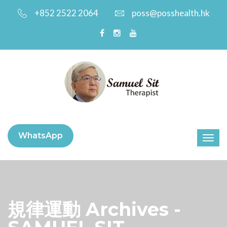
+852 2522 2064
poss@posshealth.hk
WhatsApp
規律運動 Archives -