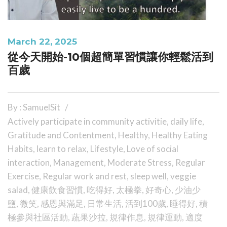
March 22, 2025
從今天開始-10個超簡單習慣讓你輕鬆活到
百歲
By : SamuelSit
Actively participate in community activitie
,
daily life
,
Gratitude and Contentment
,
Healthy
,
Healthy Eating
Habits
,
learn to relax
,
Lifestyle
,
Love of social
interaction
,
Management
,
Moderate Stress
,
Regular
Exercise
,
Regular work and rest
,
sleep well
,
veggie
salad
,
健康飲食習慣
,
吃得好
,
太極拳
,
好奇心
,
少油少
鹽
,
微笑
,
感恩與滿足
,
日常生活
,
活到100歲
,
睡得好
,
積
極參與社區活動
,
蔬果沙拉
,
規律作息
,
規律運動
,
適度