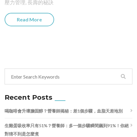
壓力管理
,
長壽的秘訣
Read More
Recent Posts
喝咖啡會升壞膽固醇？營養師揭秘：差1個步驟，血脂天差地別
生雞蛋吸收率只有51%？營養師：多一個步驟瞬間飆到91%！你絕
對猜不到是怎麼煮