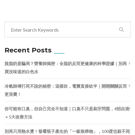
Recent Posts
脫脂奶是騙局？營養師揭密：全脂奶反而更健康的科學證據｜別再
買沒味道的白色水
冷氣師傅打死不說的秘密：這樣吹，電費直接砍半｜開開關關反而
更浪費！
你可能有口臭，但自己完全不知道｜口臭不只是刷牙問題，4招自測
＋5大改善方法
別再只用熱水燙！發霉筷子產生的「一級致癌物」，100度也殺不死