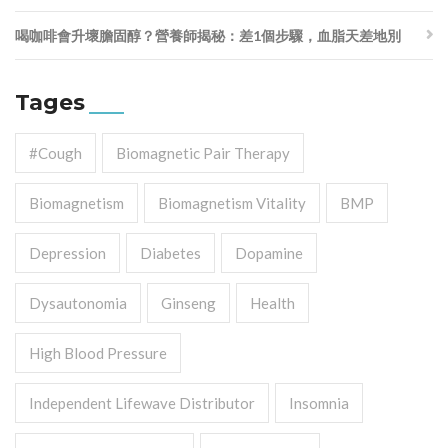
喝咖啡會升壞膽固醇？營養師揭秘：差1個步驟，血脂天差地別
Tages
#cough
Biomagnetic Pair Therapy
Biomagnetism
Biomagnetism Vitality
BMP
Depression
Diabetes
Dopamine
Dysautonomia
Ginseng
Health
High Blood Pressure
Independent Lifewave Distributor
Insomnia