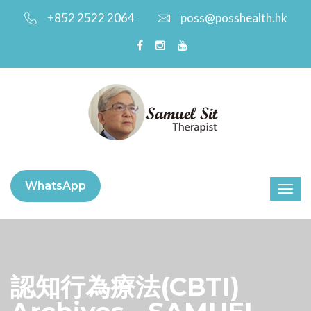
+852 2522 2064
poss@posshealth.hk
WhatsApp
認知行為療法(CBTI)