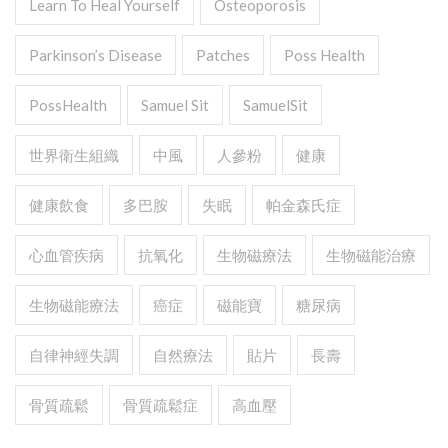
Learn To Heal Yourself
Osteoporosis
Parkinson’s Disease
Patches
Poss Health
PossHealth
Samuel Sit
SamuelSit
世界衛生組織
中風
人參粉
健康
健康飲食
多巴胺
失眠
帕金森氏症
心血管疾病
抗氧化
生物磁療法
生物磁能治療
生物磁能療法
癌症
磁能寶
糖尿病
自律神經失調
自然療法
貼片
長壽
骨質疏鬆
骨質疏鬆症
高血壓