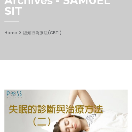
Archives - SAMUEL
SIT
Home
認知行為療法(CBTI)