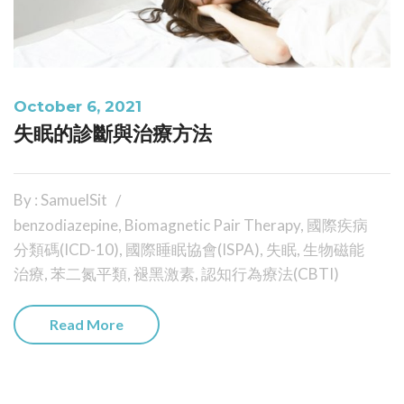
October 6, 2021
失眠的診斷與治療方法
By : SamuelSit
benzodiazepine
,
Biomagnetic Pair Therapy
,
國際疾病
分類碼(ICD-10)
,
國際睡眠協會(ISPA)
,
失眠
,
生物磁能
治療
,
苯二氮平類
,
褪黑激素
,
認知行為療法(CBTI)
Read More