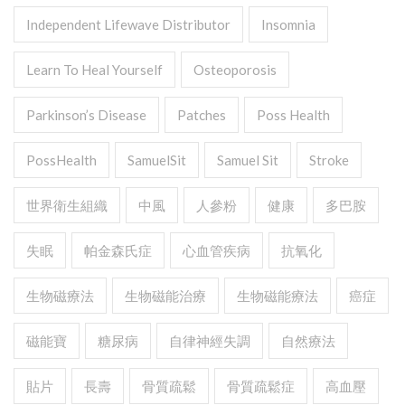
Independent Lifewave Distributor
Insomnia
Learn To Heal Yourself
Osteoporosis
Parkinson’s Disease
Patches
Poss Health
PossHealth
SamuelSit
Samuel Sit
Stroke
世界衛生組織
中風
人參粉
健康
多巴胺
失眠
帕金森氏症
心血管疾病
抗氧化
生物磁療法
生物磁能治療
生物磁能療法
癌症
磁能寶
糖尿病
自律神經失調
自然療法
貼片
長壽
骨質疏鬆
骨質疏鬆症
高血壓