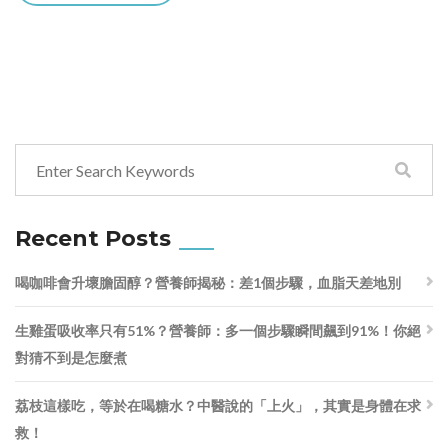
Recent Posts
喝咖啡會升壞膽固醇？營養師揭秘：差1個步驟，血脂天差地別
生雞蛋吸收率只有51%？營養師：多一個步驟瞬間飆到91%！你絕
對猜不到是怎麼煮
荔枝這樣吃，等於在喝糖水？中醫說的「上火」，其實是身體在求
救！