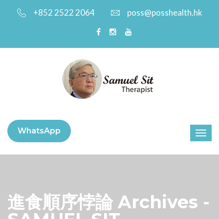
+852 2522 2064
poss@posshealth.hk
WhatsApp
進食順序悖論 Archives -