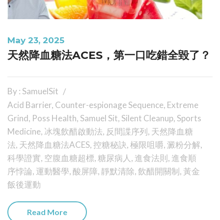
May 23, 2025
天然降血糖法ACES，第一口吃錯全毀了？
By : SamuelSit
Acid Barrier
,
Counter-espionage Sequence
,
Extreme
Grind
,
Poss Health
,
Samuel Sit
,
Silent Cleanup
,
Sports
Medicine
,
冰塊飲醋啟動法
,
反間諜序列
,
天然降血糖
法
,
天然降血糖法ACES
,
控糖秘訣
,
極限咀嚼
,
澱粉分解
,
科學證實
,
空腹血糖超標
,
糖尿病人
,
進食法則
,
進食順
序悖論
,
運動醫學
,
酸屏障
,
靜默清除
,
飲醋開關制
,
黃金
飯後運動
Read More