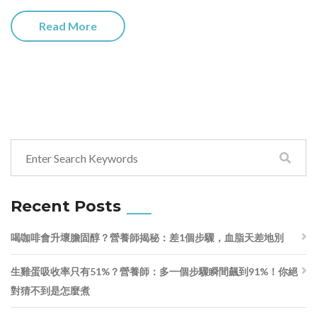
Read More
Recent Posts
喝咖啡會升壞膽固醇？營養師揭秘：差1個步驟，血脂天差地別
生雞蛋吸收率只有51%？營養師：多一個步驟瞬間飆到91%！你絕
對猜不到是怎麼煮