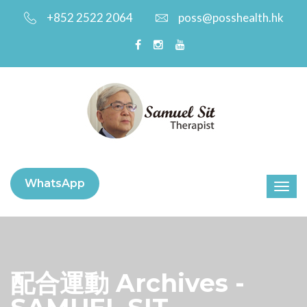
+852 2522 2064
poss@posshealth.hk
WhatsApp
配合運動 Archives -