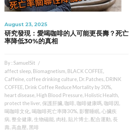
August 23, 2025
研究發現：愛喝咖啡的人可能更長壽？死亡
率降低30%的真相
By : SamuelSit
affect sleep
,
Biomagnetism
,
BLACK COFFEE
,
Caffeine
,
coffee drinking culture
,
Dr.Patches
,
DRINK
COFFEE
,
Drink Coffee Reduce Mortality by 30%
,
heart disease
,
High Blood Pressure
,
Holistic Health
,
protect the liver
,
保護肝臟
,
咖啡
,
咖啡健康嗎
,
咖啡因
,
喝咖啡文化
,
喝咖啡死亡率降30%
,
影響睡眠
,
心臟疾
病
,
整全健康
,
生物磁能
,
肉桂
,
貼片博士
,
配合運動
,
長
壽
,
高血壓
,
黑啡