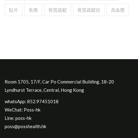
貼片
長壽
骨質疏鬆
骨質疏鬆症
高血壓
Room 1705, 17/F, Car Po Commercial Building, 18-20
Lyndhurst Terrace, Central, Hong Kong
whatsApp: 852.97451018
WeChat: Poss-hk
Line: poss-hk
poss@posshealth.hk