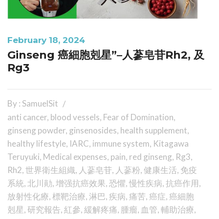
February 18, 2024
Ginseng 癌細胞剋星”–人蔘皂苷Rh2, 及
Rg3
By : SamuelSit
anti cancer
,
blood vessels
,
Fear of Domination
,
ginseng powder
,
ginsenosides
,
health supplement
,
healthy lifestyle
,
IARC
,
immune system
,
Kitagawa
Teruyuki
,
Medical expenses
,
pain
,
red ginseng
,
Rg3
,
Rh2
,
世界衛生組織
,
人蔘皂苷
,
人蔘粉
,
健康生活
,
免疫
系統
,
北川勛
,
增强抗癌效果
,
恐懼
,
慢性疾病
,
抗癌作用
,
放射性化療
,
標靶治療
,
淋巴
,
疾病
,
痛苦
,
癌症
,
癌細胞
剋星
,
研究報告
,
紅參
,
緩解疼痛
,
腫瘤
,
血管
,
輔助治療
,