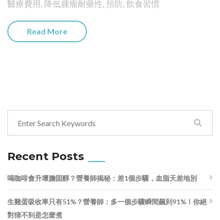
醫療費用
,
降低腫瘤耐藥性
,
預防
,
飲食習慣
Read More
Recent Posts
喝咖啡會升壞膽固醇？營養師揭秘：差1個步驟，血脂天差地別
生雞蛋吸收率只有51%？營養師：多一個步驟瞬間飆到91%！你絕
對猜不到是怎麼煮