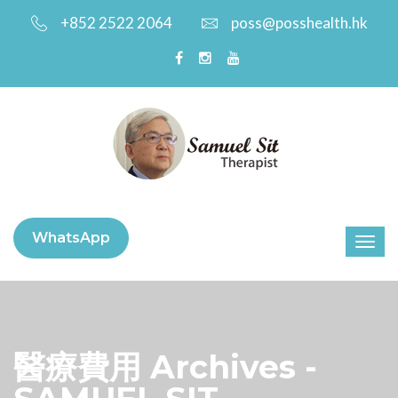
+852 2522 2064
poss@posshealth.hk
WhatsApp
醫療費用 Archives -