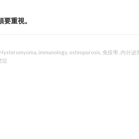
須要重視。
Hysteromyoma
,
immunology
,
osteoporosis
,
免疫學
,
內分泌
鬆症