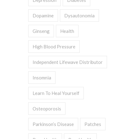
Depression
Diabetes
Dopamine
Dysautonomia
Ginseng
Health
High Blood Pressure
Independent Lifewave Distributor
Insomnia
Learn To Heal Yourself
Osteoporosis
Parkinson’s Disease
Patches