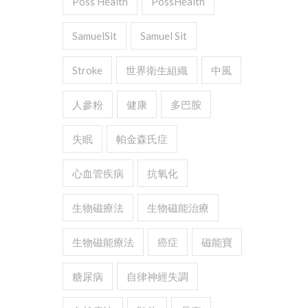
Poss Health
PossHealth
SamuelSit
Samuel Sit
Stroke
世界衛生組織
中風
人參粉
健康
多巴胺
失眠
帕金森氏症
心血管疾病
抗氧化
生物磁療法
生物磁能治療
生物磁能療法
癌症
磁能寶
糖尿病
自律神經失調