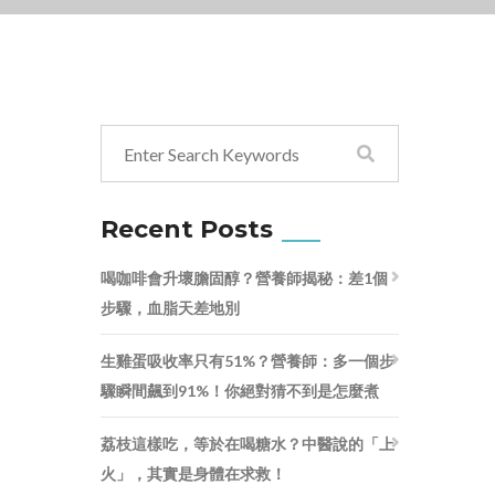
Recent Posts
喝咖啡會升壞膽固醇？營養師揭秘：差1個
步驟，血脂天差地別
生雞蛋吸收率只有51%？營養師：多一個步
驟瞬間飆到91%！你絕對猜不到是怎麼煮
荔枝這樣吃，等於在喝糖水？中醫說的「上
火」，其實是身體在求救！