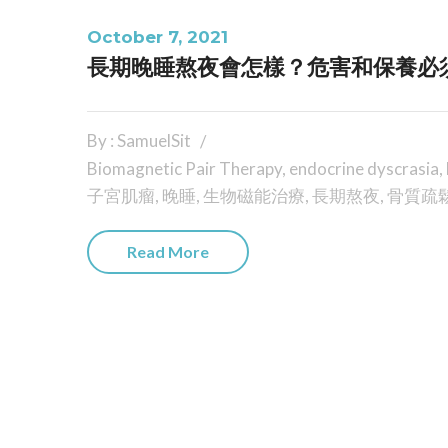
October 7, 2021
長期晚睡熬夜會怎樣？危害和保養必
By : SamuelSit
Biomagnetic Pair Therapy
,
endocrine dyscrasia
,
子宮肌瘤
,
晚睡
,
生物磁能治療
,
長期熬夜
,
骨質疏
Read More