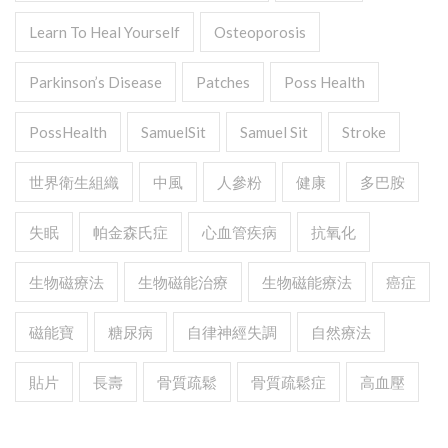
Learn To Heal Yourself
Osteoporosis
Parkinson’s Disease
Patches
Poss Health
PossHealth
SamuelSit
Samuel Sit
Stroke
世界衛生組織
中風
人參粉
健康
多巴胺
失眠
帕金森氏症
心血管疾病
抗氧化
生物磁療法
生物磁能治療
生物磁能療法
癌症
磁能寶
糖尿病
自律神經失調
自然療法
貼片
長壽
骨質疏鬆
骨質疏鬆症
高血壓