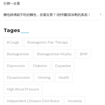
行榜一次看
麵包師傅絕不吃的麵包，你還在買？3秒判斷添加劑的真相！
Tages
#cough
Biomagnetic Pair Therapy
Biomagnetism
Biomagnetism Vitality
BMP
Depression
Diabetes
Dopamine
Dysautonomia
Ginseng
Health
High Blood Pressure
Independent Lifewave Distributor
Insomnia