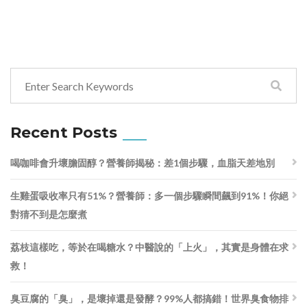
Recent Posts
喝咖啡會升壞膽固醇？營養師揭秘：差1個步驟，血脂天差地別
生雞蛋吸收率只有51%？營養師：多一個步驟瞬間飆到91%！你絕
對猜不到是怎麼煮
荔枝這樣吃，等於在喝糖水？中醫說的「上火」，其實是身體在求
救！
臭豆腐的「臭」，是壞掉還是發酵？99%人都搞錯！世界臭食物排