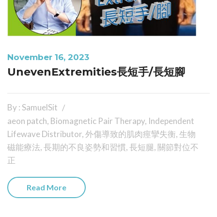
November 16, 2023
UnevenExtremities長短手/長短腳
By : SamuelSit
aeon patch
,
Biomagnetic Pair Therapy
,
Independent
Lifewave Distributor
,
外傷導致的肌肉痙攣失衡
,
生物
磁能療法
,
長期的不良姿勢和習慣
,
長短腿
,
關節對位不
正
Read More