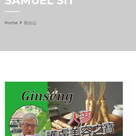
SAMUEL SIT
Home
長白山