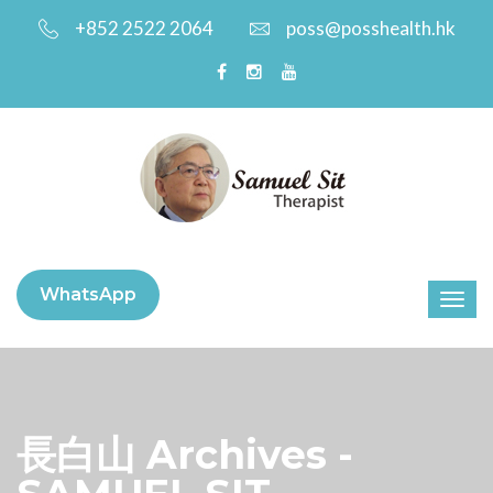
+852 2522 2064
poss@posshealth.hk
WhatsApp
長白山 Archives -