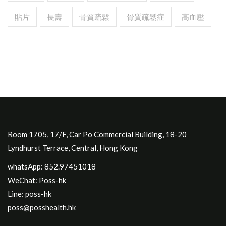
貼片
長壽
骨質疏鬆
骨質疏鬆症
高血壓
Room 1705, 17/F, Car Po Commercial Building, 18-20
Lyndhurst Terrace, Central, Hong Kong
whatsApp: 852.97451018
WeChat: Poss-hk
Line: poss-hk
poss@posshealth.hk