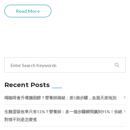
Read More
Recent Posts
喝咖啡會升壞膽固醇？營養師揭秘：差1個步驟，血脂天差地別
生雞蛋吸收率只有51%？營養師：多一個步驟瞬間飆到91%！你絕
對猜不到是怎麼煮