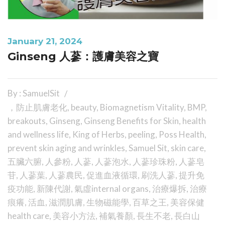
January 21, 2024
Ginseng 人蔘：護膚美容之寶
By : SamuelSit
，防止肌膚老化
,
beauty
,
Biomagnetism Vitality
,
BMP
,
breakouts
,
Ginseng
,
Ginseng Benefits for Skin
,
health
and wellness life
,
King of Herbs
,
peeling
,
Poss Health
,
prevent skin aging and wrinkles
,
Samuel Sit
,
skin care
,
五臟六腑
,
人參粉
,
人蔘
,
人蔘泡水
,
人蔘珍珠粉
,
人蔘皂
苷
,
人蔘葉
,
人蔘農民
,
促進血液循環
,
刷洗人蔘
,
提升免
疫功能
,
新陳代謝
,
氣虛internal organs
,
治療爆拆
,
治療
痕癢
,
活血
,
滋潤肌膚
,
生物磁能學
,
百草之王
,
美容保健
health care
,
美容小方法
,
補氣養顏
,
長生不老
,
長白山