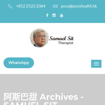
+852 2522 2064
poss@posshealth.hk
WhatsApp
阿斯巴甜 Archives -