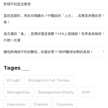
對猜不到是怎麼煮
荔枝這樣吃，等於在喝糖水？中醫說的「上火」，其實是身體在求
救！
臭豆腐的「臭」，是壞掉還是發酵？99%人都搞錯！世界臭食物排
行榜一次看
麵包師傅絕不吃的麵包，你還在買？3秒判斷添加劑的真相！
Tages
#cough
Biomagnetic Pair Therapy
Biomagnetism
Biomagnetism Vitality
BMP
Depression
Diabetes
Dopamine