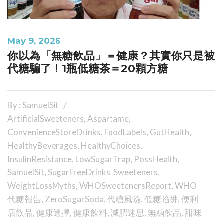
May 9, 2026
你以為「無糖飲品」＝健康？其實你只是被
代糖騙了！1瓶低糖茶＝20顆方糖
By : SamuelSit
ArtificialSweeteners
,
Aspartame
,
ConvenienceStoreDrinks
,
FoodLabels
,
GutHealth
,
HealthyBeverages
,
HealthyChoices
,
InsulinResistance
,
LowSugarTrap
,
PossHealth
,
SamuelSit
,
SugarFreeDrinks
,
Sweeteners
,
WeightLossMyths
,
WHOSweetenersReport
,
WHO
代糖報告
,
ZeroSugarSoda
,
代糖風險
,
低糖陷阱
,
便利
店飲品
,
健康選擇
,
健康飲料
,
減肥迷思
,
無糖飲品
,
甜味