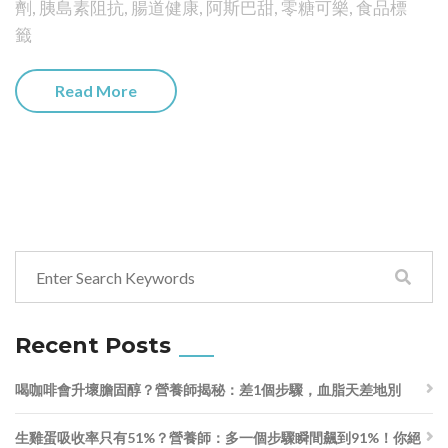
劑
,
胰島素阻抗
,
腸道健康
,
阿斯巴甜
,
零糖可樂
,
食品標
籤
Read More
Recent Posts
喝咖啡會升壞膽固醇？營養師揭秘：差1個步驟，血脂天差地別
生雞蛋吸收率只有51%？營養師：多一個步驟瞬間飆到91%！你絕