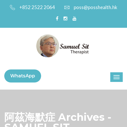
+852 2522 2064
poss@posshealth.hk
WhatsApp
阿茲海默症 Archives -