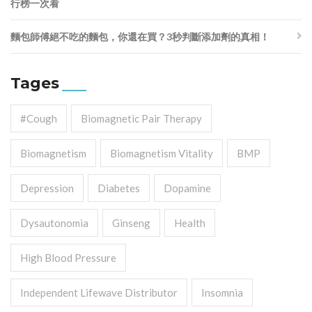
行榜一次看
麵包師傅絕不吃的麵包，你還在買？3秒判斷添加劑的真相！
Tages
#cough
Biomagnetic Pair Therapy
Biomagnetism
Biomagnetism Vitality
BMP
Depression
Diabetes
Dopamine
Dysautonomia
Ginseng
Health
High Blood Pressure
Independent Lifewave Distributor
Insomnia