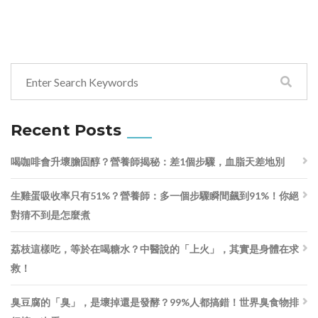
Recent Posts
喝咖啡會升壞膽固醇？營養師揭秘：差1個步驟，血脂天差地別
生雞蛋吸收率只有51%？營養師：多一個步驟瞬間飆到91%！你絕
對猜不到是怎麼煮
荔枝這樣吃，等於在喝糖水？中醫說的「上火」，其實是身體在求
救！
臭豆腐的「臭」，是壞掉還是發酵？99%人都搞錯！世界臭食物排