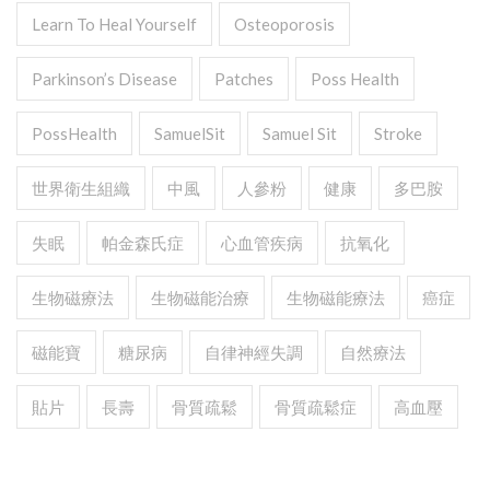
Learn To Heal Yourself
Osteoporosis
Parkinson’s Disease
Patches
Poss Health
PossHealth
SamuelSit
Samuel Sit
Stroke
世界衛生組織
中風
人參粉
健康
多巴胺
失眠
帕金森氏症
心血管疾病
抗氧化
生物磁療法
生物磁能治療
生物磁能療法
癌症
磁能寶
糖尿病
自律神經失調
自然療法
貼片
長壽
骨質疏鬆
骨質疏鬆症
高血壓