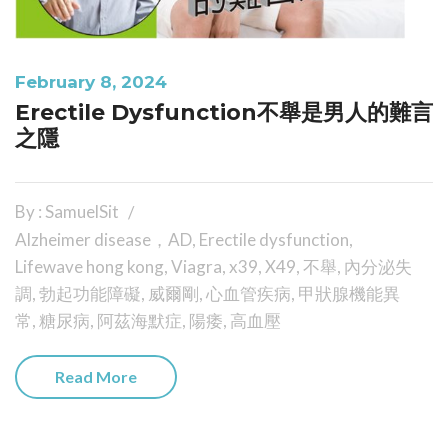
February 8, 2024
Erectile Dysfunction不舉是男人的難言
之隱
By : SamuelSit
Alzheimer disease，AD
,
Erectile dysfunction
,
Lifewave hong kong
,
Viagra
,
x39
,
X49
,
不舉
,
內分泌失
調
,
勃起功能障礙
,
威爾剛
,
心血管疾病
,
甲狀腺機能異
常
,
糖尿病
,
阿茲海默症
,
陽痿
,
高血壓
Read More