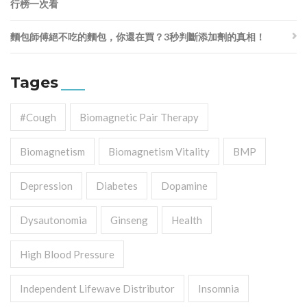
行榜一次看
麵包師傅絕不吃的麵包，你還在買？3秒判斷添加劑的真相！
Tages
#cough
Biomagnetic Pair Therapy
Biomagnetism
Biomagnetism Vitality
BMP
Depression
Diabetes
Dopamine
Dysautonomia
Ginseng
Health
High Blood Pressure
Independent Lifewave Distributor
Insomnia