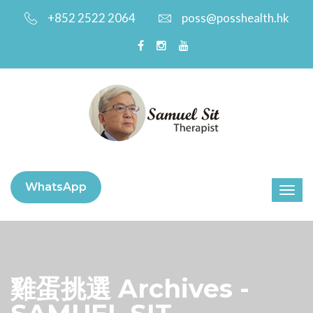
+852 2522 2064
poss@posshealth.hk
WhatsApp
雞蛋挑選 Archives -