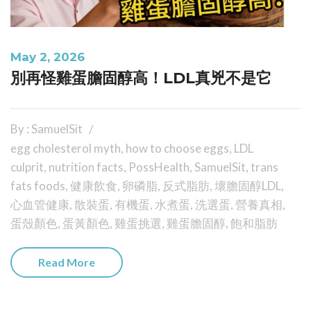
May 2, 2026
別再怪雞蛋膽固醇高！LDL真兇不是它
By : SamuelSit
egg cholesterol myth
,
how to choose eggs
,
LDL
culprit
,
nutrition facts
,
PossHealth
,
SamuelSit
,
trans
fats foods
,
健康飲食
,
卵磷脂
,
反式脂肪
,
壞膽固醇LDL
,
心血管健康
,
散裝蛋
,
有機蛋
,
水煮蛋
,
洗選蛋
,
營養真相
,
蛋殼顏色
,
蛋黃顏色
,
雞蛋挑選
,
雞蛋膽固醇
,
飽和脂肪
Read More