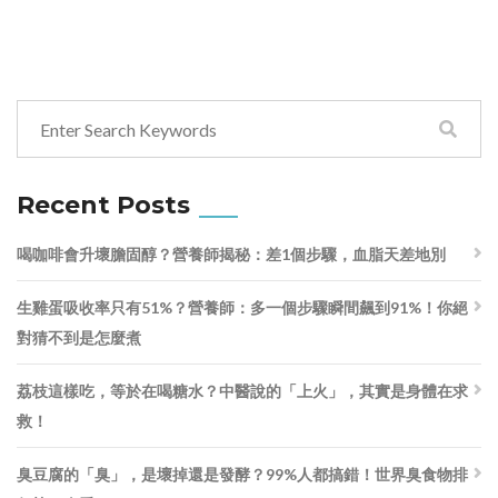
Recent Posts
喝咖啡會升壞膽固醇？營養師揭秘：差1個步驟，血脂天差地別
生雞蛋吸收率只有51%？營養師：多一個步驟瞬間飆到91%！你絕
對猜不到是怎麼煮
荔枝這樣吃，等於在喝糖水？中醫說的「上火」，其實是身體在求
救！
臭豆腐的「臭」，是壞掉還是發酵？99%人都搞錯！世界臭食物排