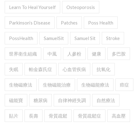
Learn To Heal Yourself
Osteoporosis
Parkinson’s Disease
Patches
Poss Health
PossHealth
SamuelSit
Samuel Sit
Stroke
世界衛生組織
中風
人參粉
健康
多巴胺
失眠
帕金森氏症
心血管疾病
抗氧化
生物磁療法
生物磁能治療
生物磁能療法
癌症
磁能寶
糖尿病
自律神經失調
自然療法
貼片
長壽
骨質疏鬆
骨質疏鬆症
高血壓