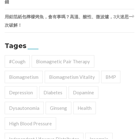
錢
用鋁箔紙包檸檬烤魚，會有事嗎？高溫、酸性、微波爐，3大迷思一
次破解！
Tages
#cough
Biomagnetic Pair Therapy
Biomagnetism
Biomagnetism Vitality
BMP
Depression
Diabetes
Dopamine
Dysautonomia
Ginseng
Health
High Blood Pressure