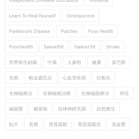
Independent Lifewave Distributor
Insomnia
Learn To Heal Yourself
Osteoporosis
Parkinson’s Disease
Patches
Poss Health
PossHealth
SamuelSit
Samuel Sit
Stroke
世界衛生組織
中風
人參粉
健康
多巴胺
失眠
帕金森氏症
心血管疾病
抗氧化
生物磁療法
生物磁能治療
生物磁能療法
癌症
磁能寶
糖尿病
自律神經失調
自然療法
貼片
長壽
骨質疏鬆
骨質疏鬆症
高血壓