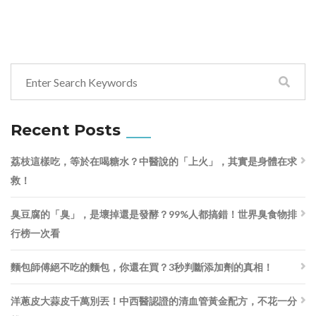
Recent Posts
荔枝這樣吃，等於在喝糖水？中醫說的「上火」，其實是身體在求
救！
臭豆腐的「臭」，是壞掉還是發酵？99%人都搞錯！世界臭食物排
行榜一次看
麵包師傅絕不吃的麵包，你還在買？3秒判斷添加劑的真相！
洋蔥皮大蒜皮千萬別丟！中西醫認證的清血管黃金配方，不花一分