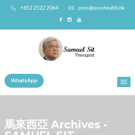
+852 2522 2064
poss@posshealth.hk
WhatsApp
馬來西亞 Archives -