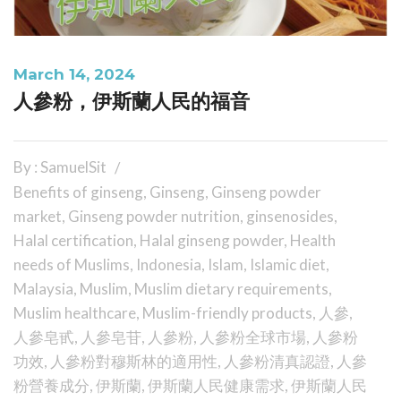
March 14, 2024
人參粉，伊斯蘭人民的福音
By : SamuelSit
Benefits of ginseng
,
Ginseng
,
Ginseng powder
market
,
Ginseng powder nutrition
,
ginsenosides
,
Halal certification
,
Halal ginseng powder
,
Health
needs of Muslims
,
Indonesia
,
Islam
,
Islamic diet
,
Malaysia
,
Muslim
,
Muslim dietary requirements
,
Muslim healthcare
,
Muslim-friendly products
,
人參
,
人參皂甙
,
人參皂苷
,
人參粉
,
人參粉全球市場
,
人參粉
功效
,
人參粉對穆斯林的適用性
,
人參粉清真認證
,
人參
粉營養成分
,
伊斯蘭
,
伊斯蘭人民健康需求
,
伊斯蘭人民