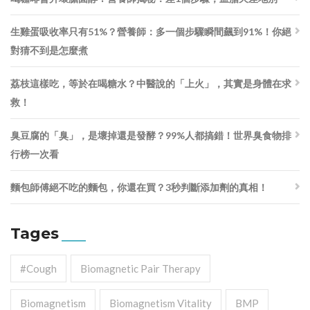
生雞蛋吸收率只有51%？營養師：多一個步驟瞬間飆到91%！你絕
對猜不到是怎麼煮
荔枝這樣吃，等於在喝糖水？中醫說的「上火」，其實是身體在求
救！
臭豆腐的「臭」，是壞掉還是發酵？99%人都搞錯！世界臭食物排
行榜一次看
麵包師傅絕不吃的麵包，你還在買？3秒判斷添加劑的真相！
Tages
#cough
Biomagnetic Pair Therapy
Biomagnetism
Biomagnetism Vitality
BMP