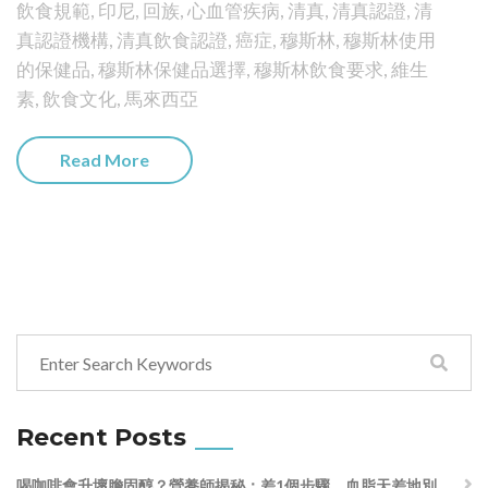
飲食規範
,
印尼
,
回族
,
心血管疾病
,
清真
,
清真認證
,
清
真認證機構
,
清真飲食認證
,
癌症
,
穆斯林
,
穆斯林使用
的保健品
,
穆斯林保健品選擇
,
穆斯林飲食要求
,
維生
素
,
飲食文化
,
馬來西亞
Read More
Recent Posts
喝咖啡會升壞膽固醇？營養師揭秘：差1個步驟，血脂天差地別