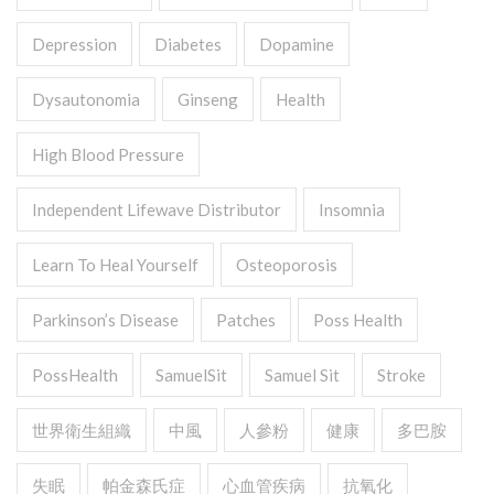
Depression
Diabetes
Dopamine
Dysautonomia
Ginseng
Health
High Blood Pressure
Independent Lifewave Distributor
Insomnia
Learn To Heal Yourself
Osteoporosis
Parkinson’s Disease
Patches
Poss Health
PossHealth
SamuelSit
Samuel Sit
Stroke
世界衛生組織
中風
人參粉
健康
多巴胺
失眠
帕金森氏症
心血管疾病
抗氧化