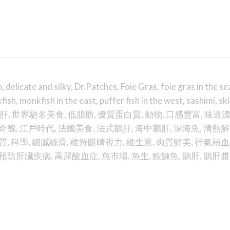
h
,
delicate and silky
,
Dr.Patches
,
Foie Gras
,
foie gras in the se
fish
,
monkfish in the east
,
puffer fish in the west
,
sashimi
,
sk
肝
,
世界馳名美食
,
低脂肪
,
優質蛋白質
,
動物
,
口感豐富
,
味道
奇醜
,
江戶時代
,
法國美食
,
法式鵝肝
,
海中鵝肝
,
深海魚
,
清熱解
質
,
科學
,
細膩絲滑
,
維持眼睛視力
,
維生素
,
肉質鮮美
,
行氣補血
預防肝臟疾病
,
高尿酸血症
,
魚市場
,
魚生
,
鮟鱇魚
,
鵝肝
,
鵝肝醬