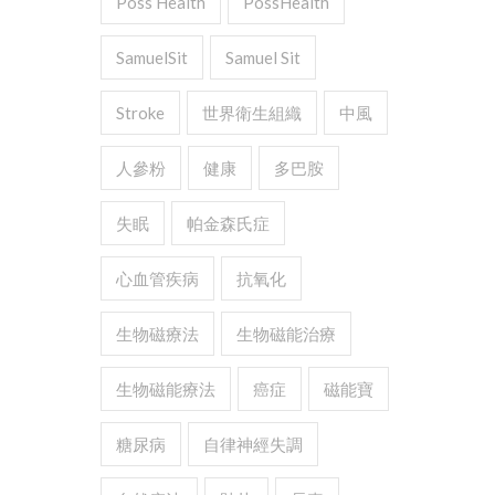
Poss Health
PossHealth
SamuelSit
Samuel Sit
Stroke
世界衛生組織
中風
人參粉
健康
多巴胺
失眠
帕金森氏症
心血管疾病
抗氧化
生物磁療法
生物磁能治療
生物磁能療法
癌症
磁能寶
糖尿病
自律神經失調