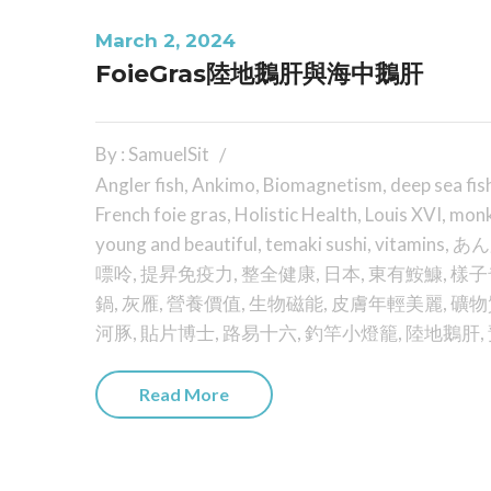
March 2, 2024
FoieGras陸地鵝肝與海中鵝肝
By : SamuelSit
Angler fish
,
Ankimo
,
Biomagnetism
,
deep sea fis
French foie gras
,
Holistic Health
,
Louis XVI
,
monk
young and beautiful
,
temaki sushi
,
vitamins
,
あん
嘌呤
,
提昇免疫力
,
整全健康
,
日本
,
東有鮟鱇
,
樣子
鍋
,
灰雁
,
營養價值
,
生物磁能
,
皮膚年輕美麗
,
礦物
河豚
,
貼片博士
,
路易十六
,
釣竿小燈籠
,
陸地鵝肝
,
Read More