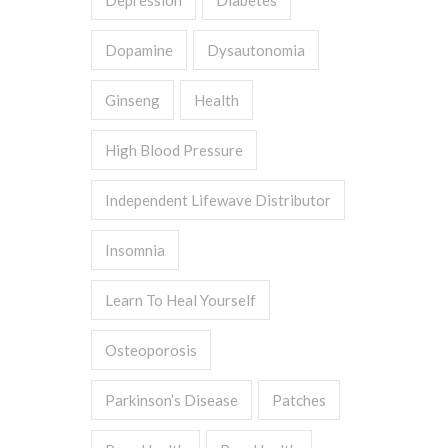
Depression
Diabetes
Dopamine
Dysautonomia
Ginseng
Health
High Blood Pressure
Independent Lifewave Distributor
Insomnia
Learn To Heal Yourself
Osteoporosis
Parkinson’s Disease
Patches