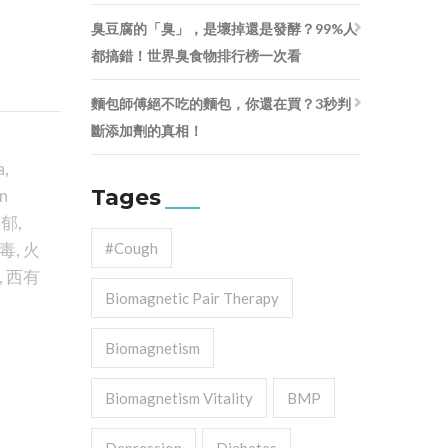
臭豆腐的「臭」，是壞掉還是發酵？99%人
都搞錯！世界臭食物排行榜一次看
麵包師傅絕不吃的麵包，你還在買？3秒判
斷添加劑的真相！
a
,
Tages
in
濃郁
,
毒
,
火
#cough
,
西有
Biomagnetic Pair Therapy
Biomagnetism
Biomagnetism Vitality
BMP