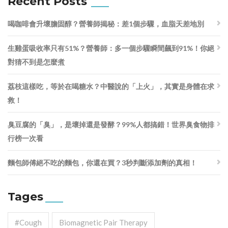
Recent Posts
喝咖啡會升壞膽固醇？營養師揭秘：差1個步驟，血脂天差地別
生雞蛋吸收率只有51%？營養師：多一個步驟瞬間飆到91%！你絕
對猜不到是怎麼煮
荔枝這樣吃，等於在喝糖水？中醫說的「上火」，其實是身體在求
救！
臭豆腐的「臭」，是壞掉還是發酵？99%人都搞錯！世界臭食物排
行榜一次看
麵包師傅絕不吃的麵包，你還在買？3秒判斷添加劑的真相！
Tages
#cough
Biomagnetic Pair Therapy