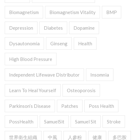
Biomagnetism
Biomagnetism Vitality
BMP
Depression
Diabetes
Dopamine
Dysautonomia
Ginseng
Health
High Blood Pressure
Independent Lifewave Distributor
Insomnia
Learn To Heal Yourself
Osteoporosis
Parkinson’s Disease
Patches
Poss Health
PossHealth
SamuelSit
Samuel Sit
Stroke
世界衛生組織
中風
人參粉
健康
多巴胺