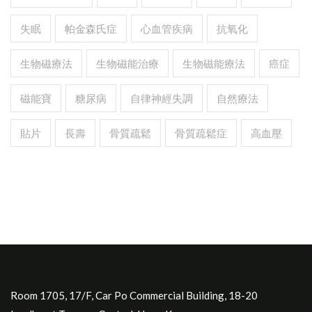
失眠
帕金森氏症
心血管疾病
抗氧化
生物磁療法
生物磁能治療
生物磁能療法
癌症
磁能寶
糖尿病
自律神經失調
自然療法
貼片
長壽
骨質疏鬆
骨質疏鬆症
高血壓
Room 1705, 17/F, Car Po Commercial Building, 18-20