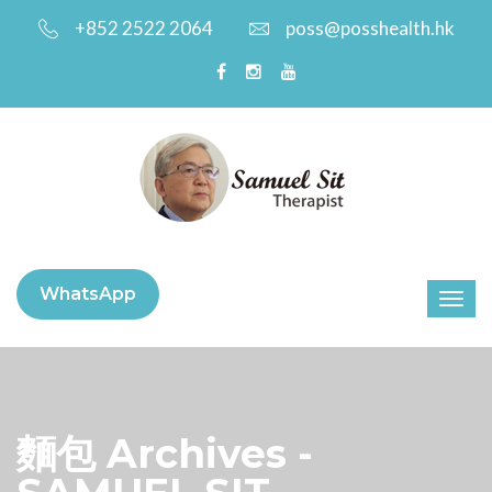
+852 2522 2064
poss@posshealth.hk
WhatsApp
麵包 Archives -