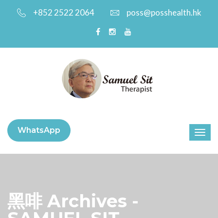
+852 2522 2064
poss@posshealth.hk
WhatsApp
黑啡 Archives -