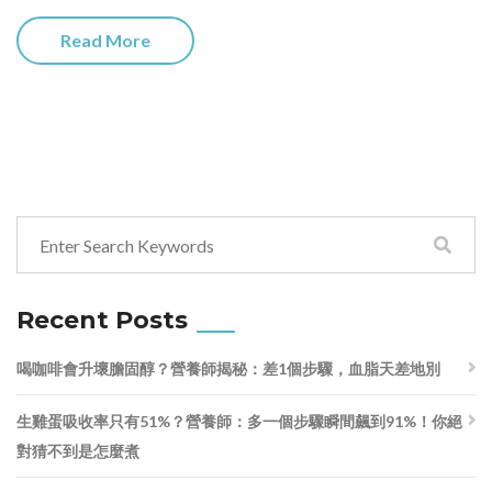
Read More
Recent Posts
喝咖啡會升壞膽固醇？營養師揭秘：差1個步驟，血脂天差地別
生雞蛋吸收率只有51%？營養師：多一個步驟瞬間飆到91%！你絕
對猜不到是怎麼煮