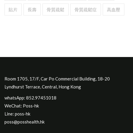
貼片
長壽
骨質疏鬆
骨質疏鬆症
高血壓
Room 1705, 17/F, Car Po Commercial Building, 18-20
Lyndhurst Terrace, Central, Hong Kong
whatsApp: 852.97451018
WeChat: Poss-hk
Line: poss-hk
poss@posshealth.hk