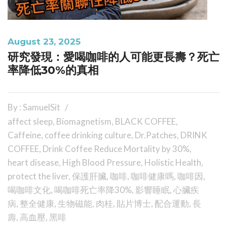
August 23, 2025
研究發現：愛喝咖啡的人可能更長壽？死亡
率降低30%的真相
By : SamuelSit
affect sleep
,
Biomagnetism
,
BLACK COFFEE
,
Caffeine
,
coffee drinking culture
,
Dr.Patches
,
DRINK
COFFEE
,
Drink Coffee Reduce Mortality by 30%
,
heart disease
,
High Blood Pressure
,
Holistic Health
,
protect the liver
,
保護肝臟
,
咖啡
,
咖啡健康嗎
,
咖啡因
,
喝咖啡文化
,
喝咖啡死亡率降30%
,
影響睡眠
,
心臟疾
病
,
整全健康
,
生物磁能
,
肉桂
,
貼片博士
,
配合運動
,
長
壽
,
高血壓
,
黑啡