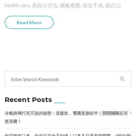
health care
,
美容小方法
,
補氣養顏
,
長生不老
,
長白山
Read More
Recent Posts
冷氣師傅打死不說的秘密：這樣吹，電費直接砍半｜開開關關反而
更浪費！
你可能有口臭，但自己完全不知道｜口臭不只是刷牙問題，4招自測