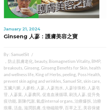
January 21, 2024
Ginseng 人蔘：護膚美容之寶
By : SamuelSit
，防止肌膚老化
,
beauty
,
Biomagnetism Vitality
,
BMP
,
breakouts
,
Ginseng
,
Ginseng Benefits for Skin
,
health
and wellness life
,
King of Herbs
,
peeling
,
Poss Health
,
prevent skin aging and wrinkles
,
Samuel Sit
,
skin care
,
五臟六腑
,
人參粉
,
人蔘
,
人蔘泡水
,
人蔘珍珠粉
,
人蔘皂
苷
,
人蔘葉
,
人蔘農民
,
促進血液循環
,
刷洗人蔘
,
提升免
疫功能
,
新陳代謝
,
氣虛internal organs
,
治療爆拆
,
治療
痕癢
,
活血
,
滋潤肌膚
,
生物磁能學
,
百草之王
,
美容保健