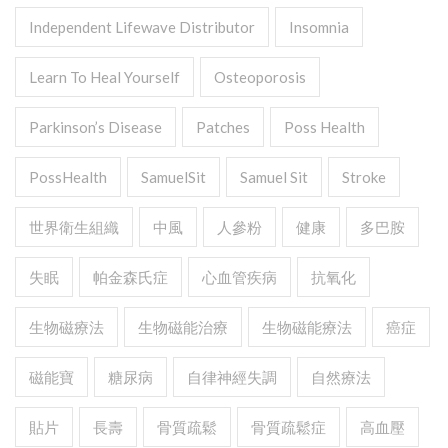
Independent Lifewave Distributor
Insomnia
Learn To Heal Yourself
Osteoporosis
Parkinson’s Disease
Patches
Poss Health
PossHealth
SamuelSit
Samuel Sit
Stroke
世界衛生組織
中風
人參粉
健康
多巴胺
失眠
帕金森氏症
心血管疾病
抗氧化
生物磁療法
生物磁能治療
生物磁能療法
癌症
磁能寶
糖尿病
自律神經失調
自然療法
貼片
長壽
骨質疏鬆
骨質疏鬆症
高血壓