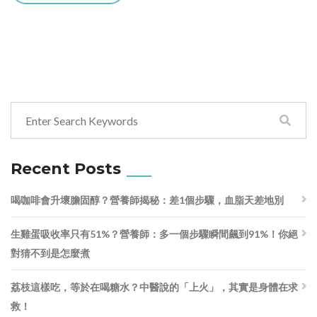
Recent Posts
喝咖啡會升壞膽固醇？營養師揭秘：差1個步驟，血脂天差地別
生雞蛋吸收率只有51%？營養師：多一個步驟瞬間飆到91%！你絕
對猜不到是怎麼煮
荔枝這樣吃，等於在喝糖水？中醫說的「上火」，其實是身體在求
救！