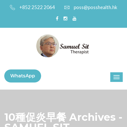
+852 2522 2064
poss@posshealth.hk
WhatsApp
10種促炎早餐 Archives -