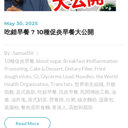
May 30, 2025
吃錯早餐 ? 10種促炎早餐大公開
By : SamuelSit
10種促炎早餐
,
blood sugar
,
Breakfast #Inflammation
Promoting
,
Cake & Dessert
,
Dietary Fiber
,
Fried
dough sticks
,
GI
,
Glycermic Load
,
Noodles
,
the World
Health Organization
,
Trans fats
,
世界衛生組織
,
升糖
指數
,
反式脂肪
,
吃錯早餐
,
抗炎早餐
,
民間傳統工藝
,
油
條
,
油炸鬼
,
港式奶茶
,
營養師
,
白粥
,
碳水麵粉
,
菠蘿包
,
蒸腸粉
,
餐肉蛋即食麵
,
香港人
,
高飽和脂肪
Read More