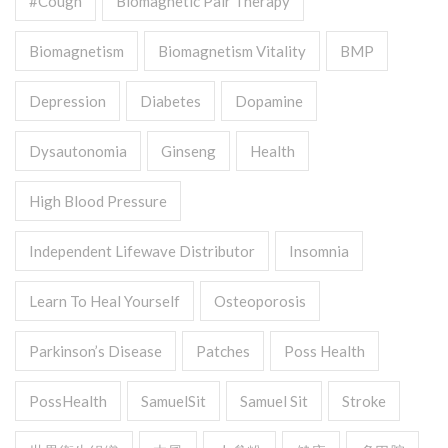
#cough
Biomagnetic Pair Therapy
Biomagnetism
Biomagnetism Vitality
BMP
Depression
Diabetes
Dopamine
Dysautonomia
Ginseng
Health
High Blood Pressure
Independent Lifewave Distributor
Insomnia
Learn To Heal Yourself
Osteoporosis
Parkinson’s Disease
Patches
Poss Health
PossHealth
SamuelSit
Samuel Sit
Stroke