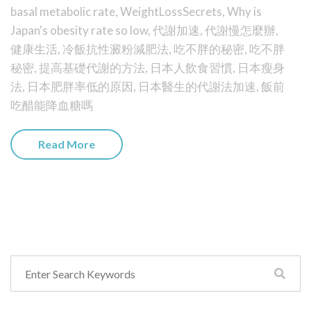
basal metabolic rate
,
WeightLossSecrets
,
Why is
Japan's obesity rate so low
,
代謝加速
,
代謝慢怎麼辦
,
健康生活
,
冷飯抗性澱粉減肥法
,
吃不胖的秘密
,
吃不胖
秘密
,
提高基礎代謝的方法
,
日本人飲食習慣
,
日本瘦身
法
,
日本肥胖率低的原因
,
日本醫生的代謝法加速
,
飯前
吃醋能降血糖嗎
Read More