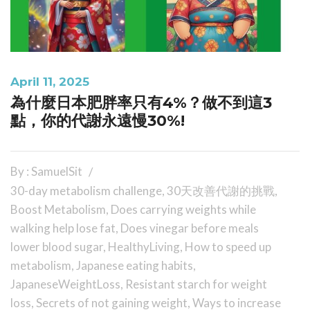
April 11, 2025
為什麼日本肥胖率只有4%？做不到這3
點，你的代謝永遠慢30%!
By : SamuelSit
30-day metabolism challenge
,
30天改善代謝的挑戰
,
Boost Metabolism
,
Does carrying weights while
walking help lose fat
,
Does vinegar before meals
lower blood sugar
,
HealthyLiving
,
How to speed up
metabolism
,
Japanese eating habits
,
JapaneseWeightLoss
,
Resistant starch for weight
loss
,
Secrets of not gaining weight
,
Ways to increase