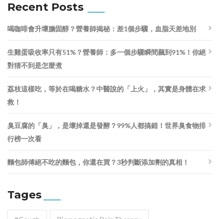
Recent Posts
喝咖啡會升壞膽固醇？營養師揭秘：差1個步驟，血脂天差地別
生雞蛋吸收率只有51%？營養師：多一個步驟瞬間飆到91%！你絕
對猜不到是怎麼煮
荔枝這樣吃，等於在喝糖水？中醫說的「上火」，其實是身體在求
救！
臭豆腐的「臭」，是壞掉還是發酵？99%人都搞錯！世界臭食物排
行榜一次看
麵包師傅絕不吃的麵包，你還在買？3秒判斷添加劑的真相！
Tages