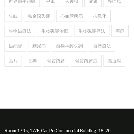
世界衛生組織
中風
人參粉
健康
多巴胺
失眠
帕金森氏症
心血管疾病
抗氧化
生物磁療法
生物磁能治療
生物磁能療法
癌症
磁能寶
糖尿病
自律神經失調
自然療法
貼片
長壽
骨質疏鬆
骨質疏鬆症
高血壓
Room 1705, 17/F, Car Po Commercial Building, 18-20