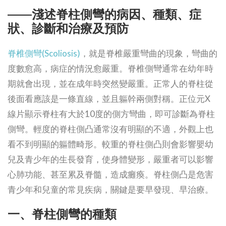
——淺述脊柱側彎的病因、種類、症
狀、診斷和治療及預防
脊椎側彎(Scoliosis)
，就是脊椎嚴重彎曲的現象，彎曲的
度數愈高，病症的情況愈嚴重。脊椎側彎通常在幼年時
期就會出現，並在成年時突然變嚴重。正常人的脊柱從
後面看應該是一條直線，並且軀幹兩側對稱。正位元X
線片顯示脊柱有大於10度的側方彎曲，即可診斷為脊柱
側彎。輕度的脊柱側凸通常沒有明顯的不適，外觀上也
看不到明顯的軀體畸形。較重的脊柱側凸則會影響嬰幼
兒及青少年的生長發育，使身體變形，嚴重者可以影響
心肺功能、甚至累及脊髓，造成癱瘓。脊柱側凸是危害
青少年和兒童的常見疾病，關鍵是要早發現、早治療。
一、脊柱側彎的種類