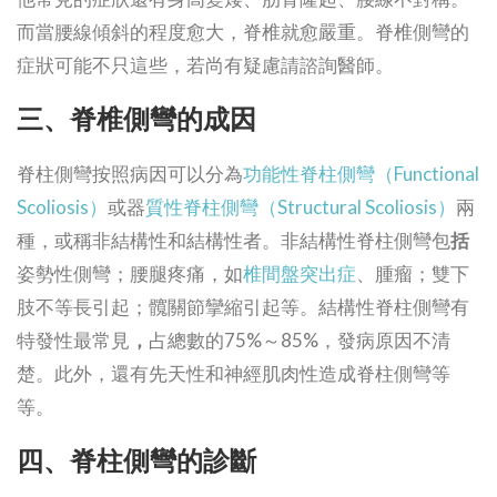
而當腰線傾斜的程度愈大，脊椎就愈嚴重。脊椎側彎的
症狀可能不只這些，若尚有疑慮請諮詢醫師。
三、脊椎側彎的成因
脊柱側彎按照病因可以分為
功能性脊柱側彎（Functional
Scoliosis）
或器
質性脊柱側彎（Structural Scoliosis）
兩
種，或稱非結構性和結構性者。非結構性脊柱側彎包
括
姿勢性側彎；腰腿疼痛，如
椎間盤突出症
、腫瘤；雙下
肢不等長引起；髖關節攣縮引起等。結構性脊柱側彎有
特發性最常見
，
占總數的75%～85%，發病原因不清
楚。此外，還有先天性和神經肌肉性造成脊柱側彎等
等。
四、脊柱側彎的診斷