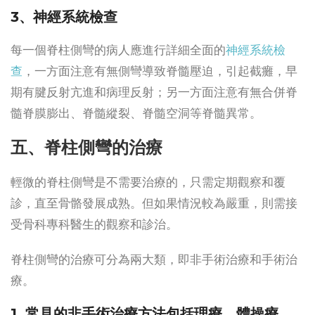
3
、
神經系統檢查
每一個脊柱側彎的病人應進行詳細全面的
神經系統檢
查
，一方面注意有無側彎導致脊髓壓迫，引起截癱，早
期有腱反射亢進和病理反射；另一方面注意有無合併脊
髓脊膜膨出、脊髓縱裂、脊髓空洞等脊髓異常。
五、脊柱側彎的治療
輕微的脊柱側彎是不需要治療的，只需定期觀察和覆
診，直至骨骼發展成熟。但如果情況較為嚴重，則需接
受骨科專科醫生的觀察和診治。
脊柱側彎的治療可分為兩大類，即非手術治療和手術治
療。
1. 常見的非手術治療方法包括理療、體操療