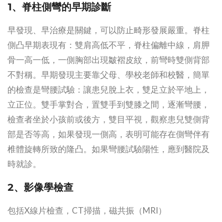
1、脊柱側彎的早期診斷
早發現、早治療是關鍵，可以防止畸形發展嚴重。脊柱
側凸早期表現有：雙肩高低不平，脊柱偏離中線，肩胛
骨一高一低，一側胸部出現皺褶皮紋，前彎時雙側背部
不對稱。早期發現主要靠父母、學校老師和校醫，簡單
的檢查是彎腰試驗：讓患兒脫上衣，雙足立於平地上，
立正位。雙手掌對合，置雙手到雙膝之間，逐漸彎腰，
檢查者坐於小孩前或後方，雙目平視，觀察患兒雙側背
部是否等高，如果發現一側高，表明可能存在側彎伴有
椎體旋轉所致的隆凸。如果彎腰試驗陽性，應到醫院及
時就診。
2、影像學檢查
包括X線片檢查，CT掃描，磁共振（MRI）