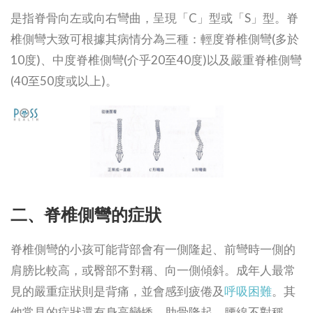
是指脊骨向左或向右彎曲，呈現「C」型或「S」型。脊
椎側彎大致可根據其病情分為三種：輕度脊椎側彎(多於
10度)、中度脊椎側彎(介乎20至40度)以及嚴重脊椎側彎
(40至50度或以上)。
二、脊椎側彎的症狀
脊椎側彎的小孩可能背部會有一側隆起、前彎時一側的
肩膀比較高，或臀部不對稱、向一側傾斜。成年人最常
見的嚴重症狀則是背痛，並會感到疲倦及
呼吸困難
。其
他常見的症狀還有身高變矮、肋骨隆起、腰線不對稱。