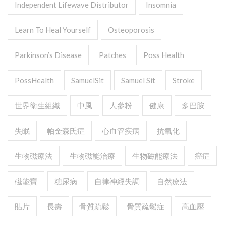
Independent Lifewave Distributor
Insomnia
Learn To Heal Yourself
Osteoporosis
Parkinson’s Disease
Patches
Poss Health
PossHealth
SamuelSit
Samuel Sit
Stroke
世界衛生組織
中風
人參粉
健康
多巴胺
失眠
帕金森氏症
心血管疾病
抗氧化
生物磁療法
生物磁能治療
生物磁能療法
癌症
磁能寶
糖尿病
自律神經失調
自然療法
貼片
長壽
骨質疏鬆
骨質疏鬆症
高血壓