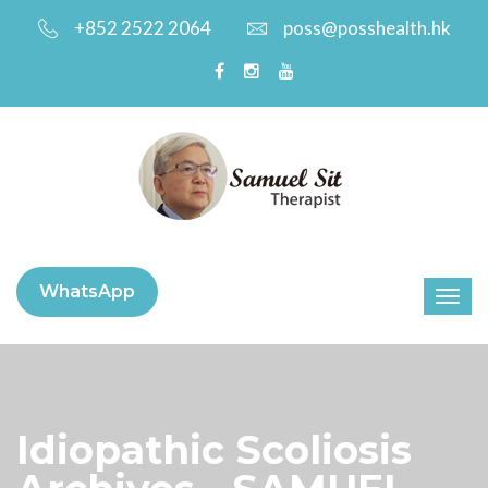
+852 2522 2064
poss@posshealth.hk
WhatsApp
Idiopathic Scoliosis