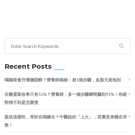
Recent Posts
喝咖啡會升壞膽固醇？營養師揭秘：差1個步驟，血脂天差地別
生雞蛋吸收率只有51%？營養師：多一個步驟瞬間飆到91%！你絕
對猜不到是怎麼煮
荔枝這樣吃，等於在喝糖水？中醫說的「上火」，其實是身體在求
救！