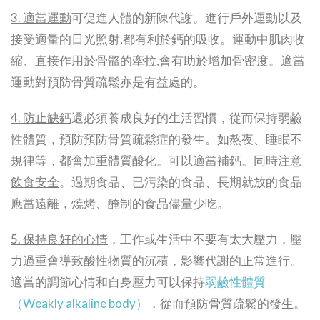
3. 適當運動
可促進人體的新陳代謝。進行戶外運動以及
接受適量的日光照射,都有利於鈣的吸收。運動中肌肉收
縮、直接作用於骨骼的牽拉,會有助於增加骨密度。適當
運動對預防骨質疏鬆亦是有益處的。
4. 防止缺鈣
還必須養成良好的生活習慣，從而保持弱鹼
性體質，預防預防骨質疏鬆症的發生。如熬夜、睡眠不
規律等，都會加重體質酸化。可以適當補鈣。同時
注意
飲食安全
。過期食品、已污染的食品、長期就放的食品
應當遠離，燒烤、醃制的食品儘量少吃。
5. 保持良好的心情
，工作或生活中不要有太大壓力，壓
力過重會導致酸性物質的沉積，影響代謝的正常進行。
適當的調節心情和自身壓力可以保持
弱鹼性體質
（Weakly alkaline body）
，從而預防骨質疏鬆的發生。