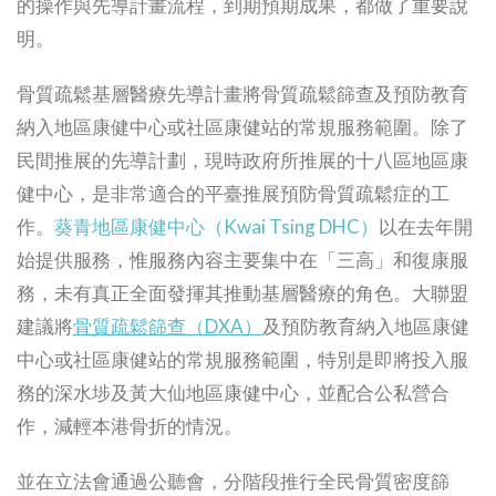
的操作與先導計畫流程，到期預期成果，都做了重要說
明。
骨質疏鬆基層醫療先導計畫將骨質疏鬆篩查及預防教育
納入地區康健中心或社區康健站的常規服務範圍。除了
民間推展的先導計劃，現時政府所推展的十八區地區康
健中心，是非常適合的平臺推展預防骨質疏鬆症的工
作。
葵青地區康健中心（Kwai Tsing DHC）
以在去年開
始提供服務，惟服務內容主要集中在「三高」和復康服
務，未有真正全面發揮其推動基層醫療的角色。大聯盟
建議將
骨質疏鬆篩查（DXA）
及預防教育納入地區康健
中心或社區康健站的常規服務範圍，特別是即將投入服
務的深水埗及黃大仙地區康健中心，並配合公私營合
作，減輕本港骨折的情況。
並在立法會通過公聽會，分階段推行全民骨質密度篩