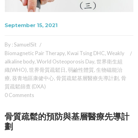
September 15, 2021
By : SamuelSit
Biomagnetic Pair Therapy
,
Kwai Tsing DHC
,
Weakly
alkaline body
,
World Osteoporosis Day
,
世界衛生組
織(WHO)
,
世界骨質疏鬆日
,
弱鹼性體質
,
生物磁能治
療
,
葵青地區康健中心
,
骨質疏鬆基層醫療先導計劃
,
骨
質疏鬆篩查 (DXA)
0 Comments
骨質疏鬆的預防與基層醫療先導計
劃