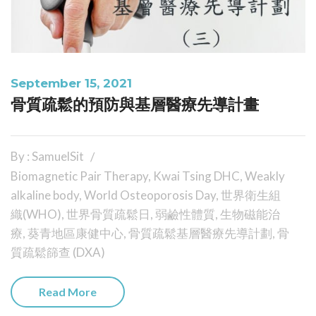
September 15, 2021
骨質疏鬆的預防與基層醫療先導計畫
By : SamuelSit
Biomagnetic Pair Therapy
,
Kwai Tsing DHC
,
Weakly
alkaline body
,
World Osteoporosis Day
,
世界衛生組
織(WHO)
,
世界骨質疏鬆日
,
弱鹼性體質
,
生物磁能治
療
,
葵青地區康健中心
,
骨質疏鬆基層醫療先導計劃
,
骨
質疏鬆篩查 (DXA)
Read More