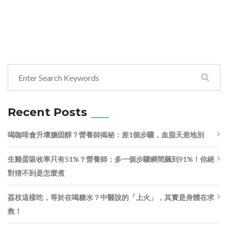
Recent Posts
喝咖啡會升壞膽固醇？營養師揭秘：差1個步驟，血脂天差地別
生雞蛋吸收率只有51%？營養師：多一個步驟瞬間飆到91%！你絕
對猜不到是怎麼煮
荔枝這樣吃，等於在喝糖水？中醫說的「上火」，其實是身體在求
救！