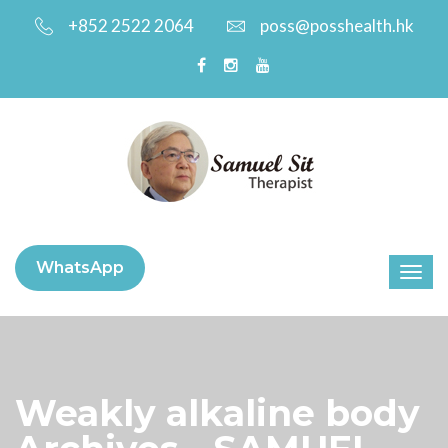
+852 2522 2064
poss@posshealth.hk
WhatsApp
Weakly alkaline body