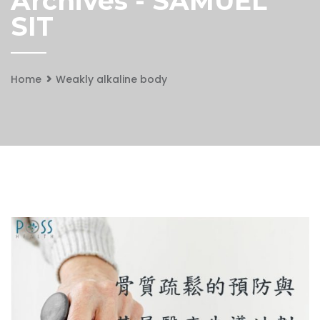
Archives - SAMUEL
SIT
Home
Weakly alkaline body