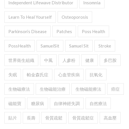
Independent Lifewave Distributor
Insomnia
Learn To Heal Yourself
Osteoporosis
Parkinson’s Disease
Patches
Poss Health
PossHealth
SamuelSit
Samuel Sit
Stroke
世界衛生組織
中風
人參粉
健康
多巴胺
失眠
帕金森氏症
心血管疾病
抗氧化
生物磁療法
生物磁能治療
生物磁能療法
癌症
磁能寶
糖尿病
自律神經失調
自然療法
貼片
長壽
骨質疏鬆
骨質疏鬆症
高血壓