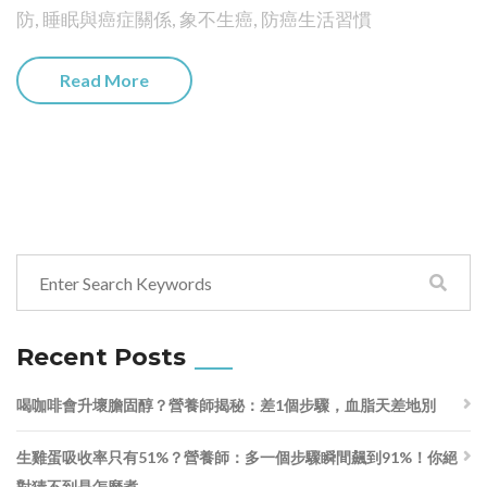
防
,
睡眠與癌症關係
,
象不生癌
,
防癌生活習慣
Read More
Recent Posts
喝咖啡會升壞膽固醇？營養師揭秘：差1個步驟，血脂天差地別
生雞蛋吸收率只有51%？營養師：多一個步驟瞬間飆到91%！你絕
對猜不到是怎麼煮