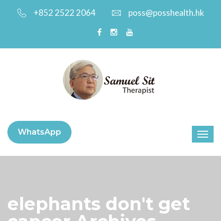
+852 2522 2064
poss@posshealth.hk
WhatsApp
elephants don't get