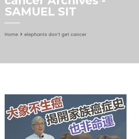
cancer Archives -
SAMUEL SIT
Home
elephants don’t get cancer