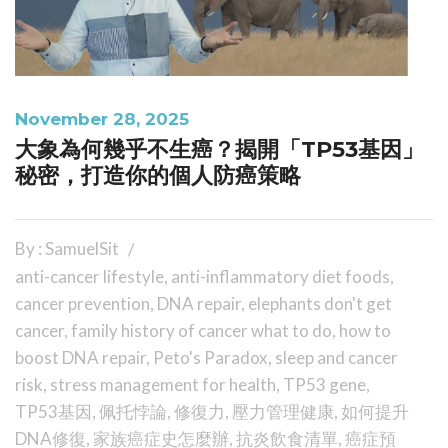
November 28, 2025
大象為何幾乎不生癌？揭開「TP53基因」
秘密，打造你的個人防癌策略
By : SamuelSit
anti-cancer lifestyle
,
anti-inflammatory diet foods
,
cancer prevention
,
DNA repair
,
elephants don't get
cancer
,
family history of cancer what to do
,
how to
boost DNA repair
,
Peto's Paradox
,
sleep and cancer
risk
,
stress management for health
,
TP53 gene
,
TP53基因
,
佩托悖論
,
修復力
,
壓力管理健康
,
如何提升
DNA修復
,
家族癌症史怎麼辦
,
抗炎飲食清單
,
癌症預