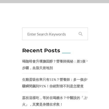
Recent Posts
喝咖啡會升壞膽固醇？營養師揭秘：差1個
步驟，血脂天差地別
生雞蛋吸收率只有51%？營養師：多一個步
驟瞬間飆到91%！你絕對猜不到是怎麼煮
荔枝這樣吃，等於在喝糖水？中醫說的「上
火」，其實是身體在求救！