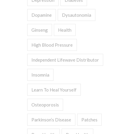
Depression
Diabetes
Dopamine
Dysautonomia
Ginseng
Health
High Blood Pressure
Independent Lifewave Distributor
Insomnia
Learn To Heal Yourself
Osteoporosis
Parkinson’s Disease
Patches