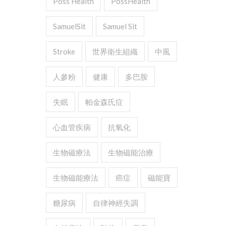
Poss Health
PossHealth
SamuelSit
Samuel Sit
Stroke
世界衛生組織
中風
人參粉
健康
多巴胺
失眠
帕金森氏症
心血管疾病
抗氧化
生物磁療法
生物磁能治療
生物磁能療法
癌症
磁能寶
糖尿病
自律神經失調