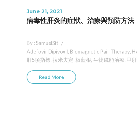
June 21, 2021
病毒性肝炎的症狀、治療與預防方法 (
By : SamuelSit
Adefovir Dipivoxil
,
Biomagnetic Pair Therapy
,
H
肝5項指標
,
拉米夫定
,
板藍根
,
生物磁能治療
,
甲肝
Read More