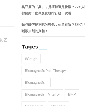
臭豆腐的「臭」，是壞掉還是發酵？99%人
都搞錯！世界臭食物排行榜一次看
麵包師傅絕不吃的麵包，你還在買？3秒判
斷添加劑的真相！
毒
,
乙
Tages
#cough
Biomagnetic Pair Therapy
Biomagnetism
Biomagnetism Vitality
BMP