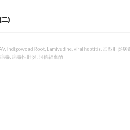
二)
AV
,
Indigowoad Root
,
Lamivudine
,
viral heptitis
,
乙型肝炎病
病毒
,
病毒性肝炎
,
阿德福韋酯