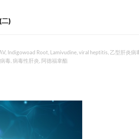
二)
AV
,
Indigowoad Root
,
Lamivudine
,
viral heptitis
,
乙型肝炎病
病毒
,
病毒性肝炎
,
阿德福韋酯