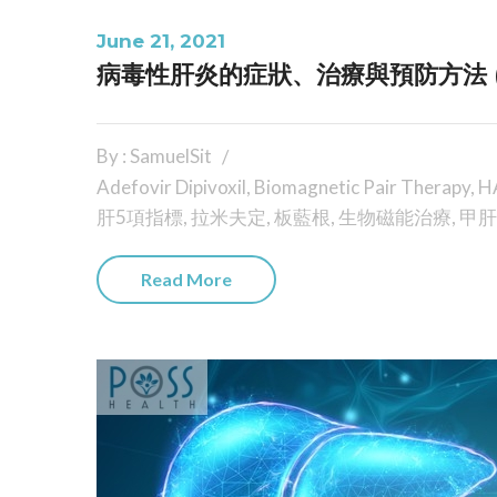
June 21, 2021
病毒性肝炎的症狀、治療與預防方法 (
By : SamuelSit
Adefovir Dipivoxil
,
Biomagnetic Pair Therapy
,
H
肝5項指標
,
拉米夫定
,
板藍根
,
生物磁能治療
,
甲肝
Read More