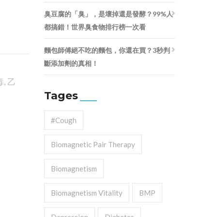
臭豆腐的「臭」，是壞掉還是發酵？99%人
都搞錯！世界臭食物排行榜一次看
麵包師傅絕不吃的麵包，你還在買？3秒判
斷添加劑的真相！
毒
,
乙
Tages
#cough
Biomagnetic Pair Therapy
Biomagnetism
Biomagnetism Vitality
BMP