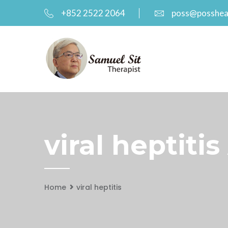
+852 2522 2064
poss@posshea
viral heptiti
Home
viral heptitis