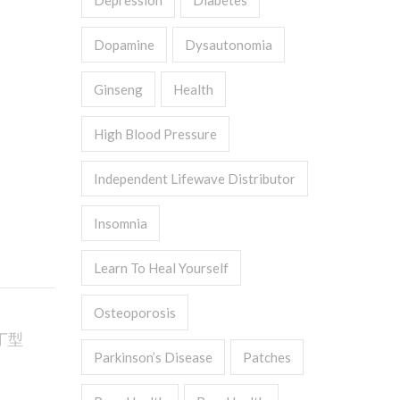
Depression
Diabetes
Dopamine
Dysautonomia
Ginseng
Health
High Blood Pressure
Independent Lifewave Distributor
Insomnia
Learn To Heal Yourself
Osteoporosis
丁型
Parkinson’s Disease
Patches