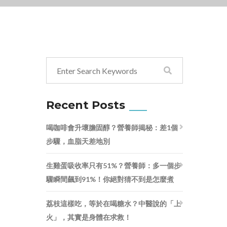
Recent Posts
喝咖啡會升壞膽固醇？營養師揭秘：差1個
步驟，血脂天差地別
生雞蛋吸收率只有51%？營養師：多一個步
驟瞬間飆到91%！你絕對猜不到是怎麼煮
荔枝這樣吃，等於在喝糖水？中醫說的「上
火」，其實是身體在求救！