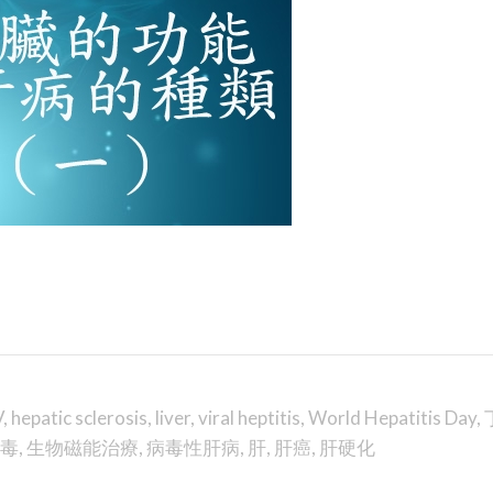
V
,
hepatic sclerosis
,
liver
,
viral heptitis
,
World Hepatitis Day
,
毒
,
生物磁能治療
,
病毒性肝病
,
肝
,
肝癌
,
肝硬化