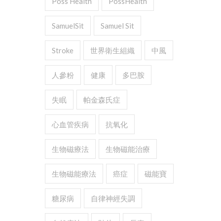
Poss Health
PossHealth
SamuelSit
Samuel Sit
Stroke
世界衛生組織
中風
人參粉
健康
多巴胺
失眠
帕金森氏症
心血管疾病
抗氧化
生物磁療法
生物磁能治療
生物磁能療法
癌症
磁能寶
糖尿病
自律神經失調