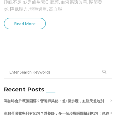
睡眠不足
,
缺乏維生素C
,
蔬菜
,
血液循環改善
,
關節發
炎
,
降低壓力
,
體重過重
,
高血壓
Read More
Recent Posts
喝咖啡會升壞膽固醇？營養師揭秘：差1個步驟，血脂天差地別
生雞蛋吸收率只有51%？營養師：多一個步驟瞬間飆到91%！你絕