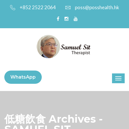
+852 2522 2064
poss@posshealth.hk
WhatsApp
低糖飲食 Archives -