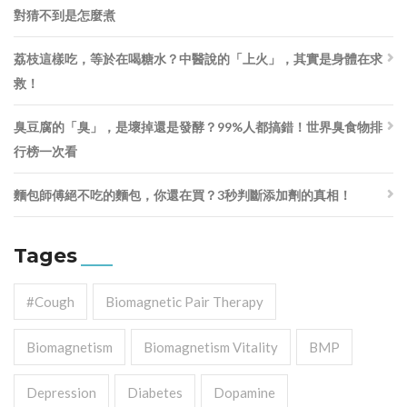
對猜不到是怎麼煮
荔枝這樣吃，等於在喝糖水？中醫說的「上火」，其實是身體在求
救！
臭豆腐的「臭」，是壞掉還是發酵？99%人都搞錯！世界臭食物排
行榜一次看
麵包師傅絕不吃的麵包，你還在買？3秒判斷添加劑的真相！
Tages
#cough
Biomagnetic Pair Therapy
Biomagnetism
Biomagnetism Vitality
BMP
Depression
Diabetes
Dopamine