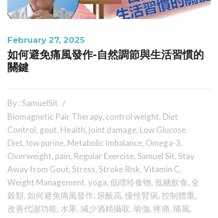
February 27, 2025
如何避免痛風發作-自然調節與生活習慣的
關鍵
By : SamuelSit
Biomagnetic Pair Therapy
,
control weight
,
Diet
Control
,
gout
,
Health
,
joint damage
,
Low Glucose
Diet
,
low purine
,
Metabolic Imbalance
,
Omega-3
,
Overweight
,
pain
,
Regular Exercise
,
Samuel Sit
,
Stay
Away from Gout
,
Stress
,
Stroke Risk
,
Vitamin C
,
Weight Management
,
yoga
,
低嘌呤食物
,
低糖飲食
,
全
穀類
,
如何避免痛風發作
,
尿酸高
,
慢性腎病
,
控制體重
,
改善代謝功能
,
水果
,
減少酒精攝取
,
瑜伽
,
疼痛
,
痛風
,