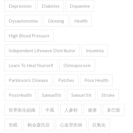
Depression
Diabetes
Dopamine
Dysautonomia
Ginseng
Health
High Blood Pressure
Independent Lifewave Distributor
Insomnia
Learn To Heal Yourself
Osteoporosis
Parkinson’s Disease
Patches
Poss Health
PossHealth
SamuelSit
Samuel Sit
Stroke
世界衛生組織
中風
人參粉
健康
多巴胺
失眠
帕金森氏症
心血管疾病
抗氧化