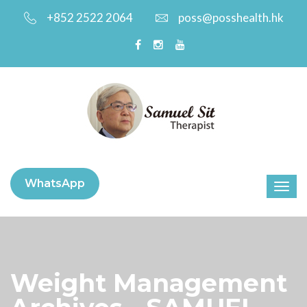
+852 2522 2064
poss@posshealth.hk
WhatsApp
Weight Management