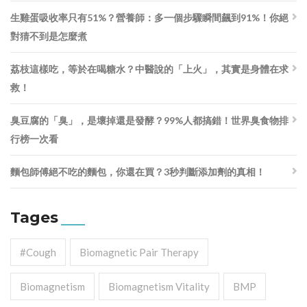
生雞蛋吸收率只有51%？營養師：多一個步驟瞬間飆到91%！你絕
對猜不到是怎麼煮
荔枝這樣吃，等於在喝糖水？中醫說的「上火」，其實是身體在求
救！
臭豆腐的「臭」，是壞掉還是發酵？99%人都搞錯！世界臭食物排
行榜一次看
麵包師傅絕不吃的麵包，你還在買？3秒判斷添加劑的真相！
Tages
#cough
Biomagnetic Pair Therapy
Biomagnetism
Biomagnetism Vitality
BMP