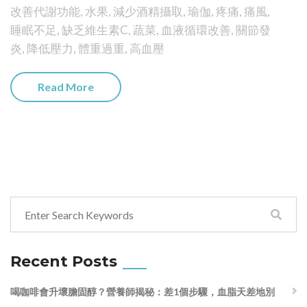
改善代謝功能
,
水果
,
減少酒精攝取
,
瑜伽
,
疼痛
,
痛風
,
睡眠不足
,
缺乏維生素C
,
蔬菜
,
血液循環改善
,
關節發
炎
,
降低壓力
,
體重過重
,
高血壓
Read More
Recent Posts
喝咖啡會升壞膽固醇？營養師揭秘：差1個步驟，血脂天差地別