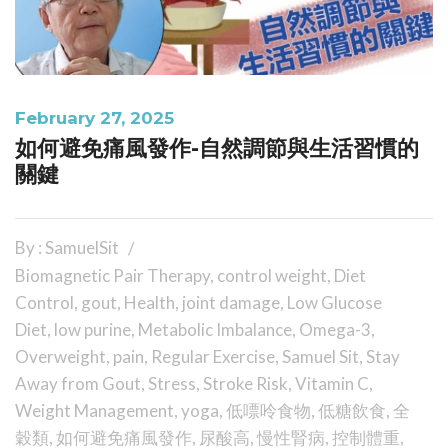
February 27, 2025
如何避免痛風發作-自然調節與生活習慣的
關鍵
By : SamuelSit
Biomagnetic Pair Therapy
,
control weight
,
Diet
Control
,
gout
,
Health
,
joint damage
,
Low Glucose
Diet
,
low purine
,
Metabolic Imbalance
,
Omega-3
,
Overweight
,
pain
,
Regular Exercise
,
Samuel Sit
,
Stay
Away from Gout
,
Stress
,
Stroke Risk
,
Vitamin C
,
Weight Management
,
yoga
,
低嘌呤食物
,
低糖飲食
,
全
穀類
,
如何避免痛風發作
,
尿酸高
,
慢性腎病
,
控制體重
,