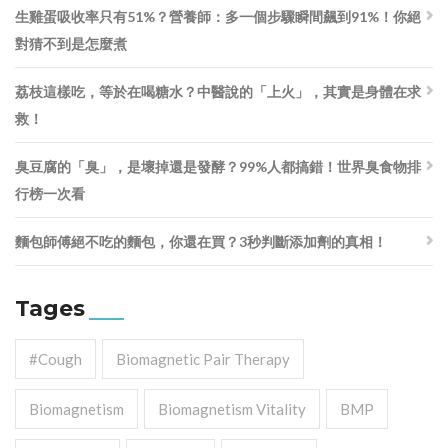
生雞蛋吸收率只有51%？營養師：多一個步驟瞬間飆到91%！你絕
對猜不到是怎麼煮
荔枝這樣吃，等於在喝糖水？中醫說的「上火」，其實是身體在求
救！
臭豆腐的「臭」，是壞掉還是發酵？99%人都搞錯！世界臭食物排
行榜一次看
麵包師傅絕不吃的麵包，你還在買？3秒判斷添加劑的真相！
Tages
#cough
Biomagnetic Pair Therapy
Biomagnetism
Biomagnetism Vitality
BMP