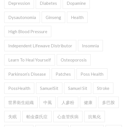
Depression
Diabetes
Dopamine
Dysautonomia
Ginseng
Health
High Blood Pressure
Independent Lifewave Distributor
Insomnia
Learn To Heal Yourself
Osteoporosis
Parkinson’s Disease
Patches
Poss Health
PossHealth
SamuelSit
Samuel Sit
Stroke
世界衛生組織
中風
人參粉
健康
多巴胺
失眠
帕金森氏症
心血管疾病
抗氧化