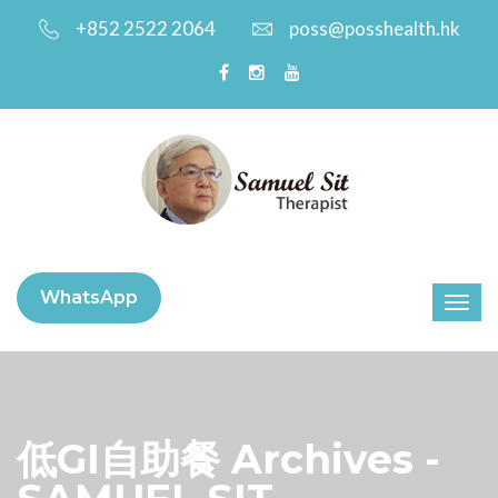
+852 2522 2064
poss@posshealth.hk
WhatsApp
低GI自助餐 Archives -