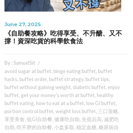
June 27, 2025
《自助餐攻略》吃得享受、不升醣、又不
撐！資深吃貨的科學飲食法
By : SamuelSit
avoid sugar at buffet
,
binge eating buffet
,
buffet
hacks
,
buffet order
,
buffet strategy
,
buffet tips
,
buffet without gaining weight
,
diabetic buffet
,
enjoy
buffet
,
get your money's worth at buffet
,
healthy
buffet eating
,
how to eat at a buffet
,
low GI buffet
,
portion control buffet
,
weight loss buffet
,
三口策略
,
享受美食
,
低GI自助餐
,
健康吃自助
,
先低后高
,
减肥吃
自助
,
吃不胖的自助餐
,
小盘多取
,
稳定血糖
,
糖尿病自