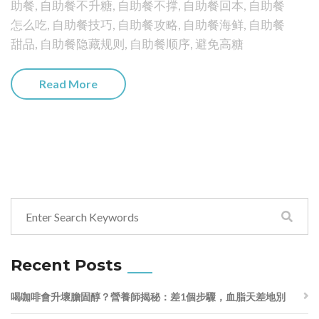
助餐
,
自助餐不升糖
,
自助餐不撑
,
自助餐回本
,
自助餐
怎么吃
,
自助餐技巧
,
自助餐攻略
,
自助餐海鲜
,
自助餐
甜品
,
自助餐隐藏规则
,
自助餐顺序
,
避免高糖
Read More
Recent Posts
喝咖啡會升壞膽固醇？營養師揭秘：差1個步驟，血脂天差地別