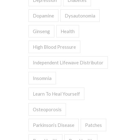
Depression
Diabetes
Dopamine
Dysautonomia
Ginseng
Health
High Blood Pressure
Independent Lifewave Distributor
Insomnia
Learn To Heal Yourself
Osteoporosis
Parkinson’s Disease
Patches