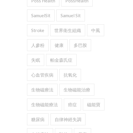
Poss Health
PossHealth
SamuelSit
Samuel Sit
Stroke
世界衛生組織
中風
人參粉
健康
多巴胺
失眠
帕金森氏症
心血管疾病
抗氧化
生物磁療法
生物磁能治療
生物磁能療法
癌症
磁能寶
糖尿病
自律神經失調