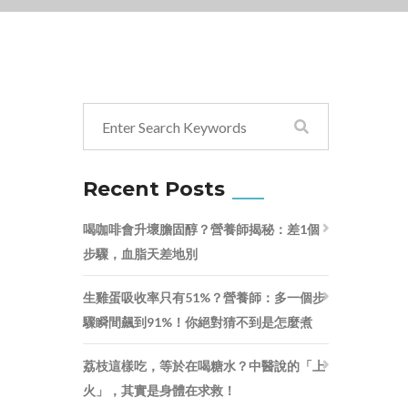
Recent Posts
喝咖啡會升壞膽固醇？營養師揭秘：差1個
步驟，血脂天差地別
生雞蛋吸收率只有51%？營養師：多一個步
驟瞬間飆到91%！你絕對猜不到是怎麼煮
荔枝這樣吃，等於在喝糖水？中醫說的「上
火」，其實是身體在求救！