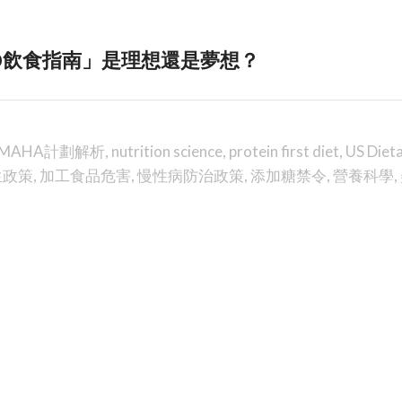
30飲食指南」是理想還是夢想？
MAHA計劃解析
,
nutrition science
,
protein first diet
,
US Diet
生政策
,
加工食品危害
,
慢性病防治政策
,
添加糖禁令
,
營養科學
,