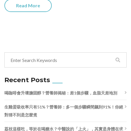
Read More
Recent Posts
喝咖啡會升壞膽固醇？營養師揭秘：差1個步驟，血脂天差地別
生雞蛋吸收率只有51%？營養師：多一個步驟瞬間飆到91%！你絕
對猜不到是怎麼煮
荔枝這樣吃，等於在喝糖水？中醫說的「上火」，其實是身體在求