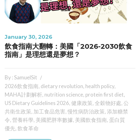
January 30, 2026
飲食指南大翻轉：美國「2026-2030飲食
指南」是理想還是夢想？
By : SamuelSit
2026飲食指南
,
dietary revolution
,
health policy
,
MAHA計劃解析
,
nutrition science
,
protein first diet
,
US Dietary Guidelines 2026
,
健康政策
,
全穀物好處
,
公
共衛生政策
,
加工食品危害
,
慢性病防治政策
,
添加糖禁
令
,
營養科學
,
美國肥胖率數據
,
美國飲食指南
,
蛋白質
優先
,
飲食革命