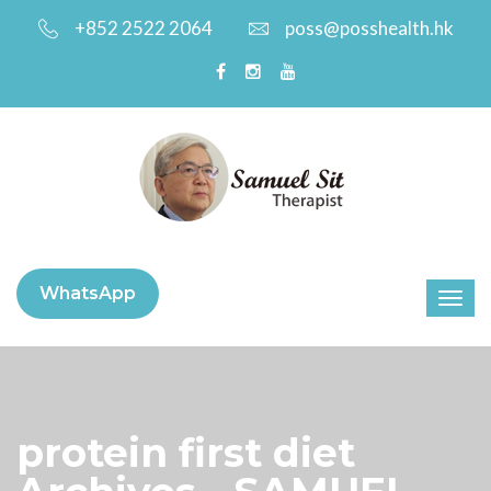
+852 2522 2064
poss@posshealth.hk
WhatsApp
protein first diet