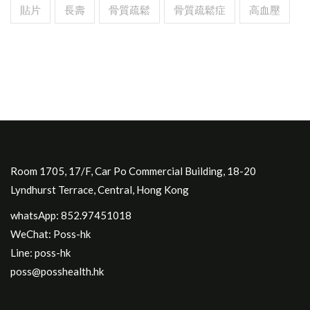
貼片
長壽
骨質疏鬆
骨質疏鬆症
高血壓
Room 1705, 17/F, Car Po Commercial Building, 18-20
Lyndhurst Terrace, Central, Hong Kong
whatsApp: 852.97451018
WeChat: Poss-hk
Line: poss-hk
poss@posshealth.hk