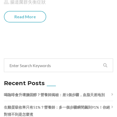
品
,
腸道菌群失衡症狀
Read More
Recent Posts
喝咖啡會升壞膽固醇？營養師揭秘：差1個步驟，血脂天差地別
生雞蛋吸收率只有51%？營養師：多一個步驟瞬間飆到91%！你絕
對猜不到是怎麼煮