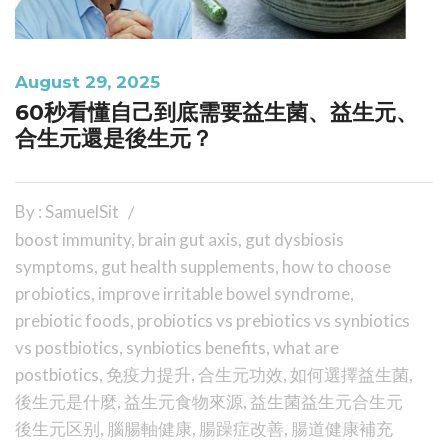
August 29, 2025
60秒看懂自己到底需要益生菌、益生元、
合生元還是後生元？
By : SamuelSit
boost immunity
,
brain gut axis
,
gut dysbiosis
symptoms
,
gut health supplements
,
how to choose
probiotics
,
improve irritable bowel syndrome
,
prebiotic foods
,
probiotics vs prebiotics vs synbiotics
vs postbiotics
,
synbiotics benefits
,
what are
postbiotics
,
免疫力提升
,
合生元功效
,
如何選擇益生菌
,
後生元是什麼
,
益生元食物來源
,
益生菌益生元合生元
後生元区别
,
腦腸軸健康
,
腸躁症改善
,
腸道健康補充