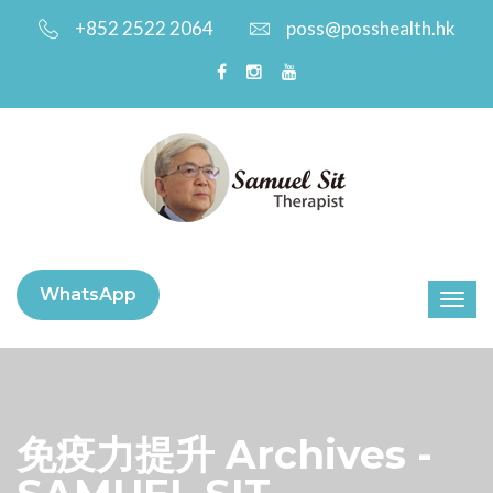
+852 2522 2064
poss@posshealth.hk
WhatsApp
免疫力提升 Archives -