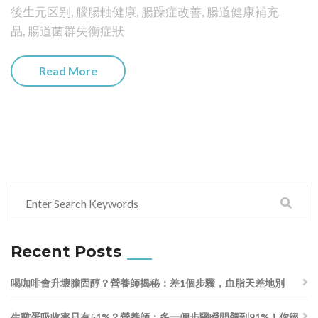
後生元区别
,
腦腸軸健康
,
腸躁症改善
,
腸道健康補充
品
,
腸道菌群失衡症狀
Read More
Recent Posts
喝咖啡會升壞膽固醇？營養師揭秘：差1個步驟，血脂天差地別
生雞蛋吸收率只有51%？營養師：多一個步驟瞬間飆到91%！你絕