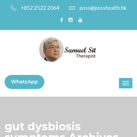
+852 2522 2064
poss@posshealth.hk
WhatsApp
gut dysbiosis