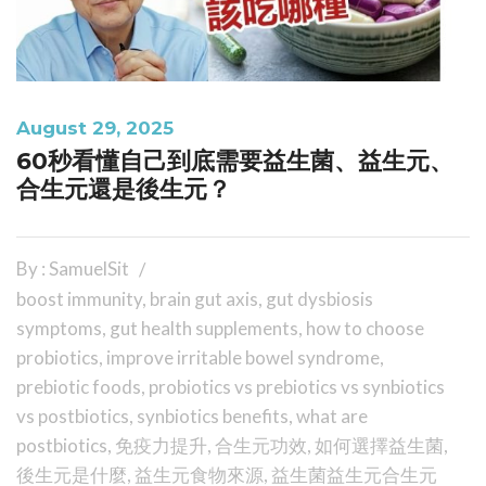
August 29, 2025
60秒看懂自己到底需要益生菌、益生元、
合生元還是後生元？
By : SamuelSit
boost immunity
,
brain gut axis
,
gut dysbiosis
symptoms
,
gut health supplements
,
how to choose
probiotics
,
improve irritable bowel syndrome
,
prebiotic foods
,
probiotics vs prebiotics vs synbiotics
vs postbiotics
,
synbiotics benefits
,
what are
postbiotics
,
免疫力提升
,
合生元功效
,
如何選擇益生菌
,
後生元是什麼
,
益生元食物來源
,
益生菌益生元合生元