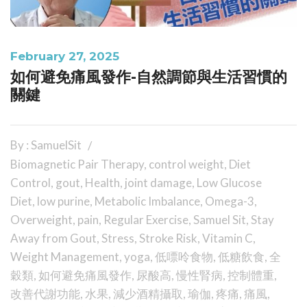
February 27, 2025
如何避免痛風發作-自然調節與生活習慣的
關鍵
By : SamuelSit
Biomagnetic Pair Therapy
,
control weight
,
Diet
Control
,
gout
,
Health
,
joint damage
,
Low Glucose
Diet
,
low purine
,
Metabolic Imbalance
,
Omega-3
,
Overweight
,
pain
,
Regular Exercise
,
Samuel Sit
,
Stay
Away from Gout
,
Stress
,
Stroke Risk
,
Vitamin C
,
Weight Management
,
yoga
,
低嘌呤食物
,
低糖飲食
,
全
穀類
,
如何避免痛風發作
,
尿酸高
,
慢性腎病
,
控制體重
,
改善代謝功能
,
水果
,
減少酒精攝取
,
瑜伽
,
疼痛
,
痛風
,