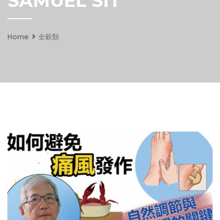
SAMUEL SIT
Home
全穀類