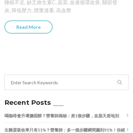
睡眠不足
,
缺乏維生素C
,
蔬菜
,
血液循環改善
,
關節發
炎
,
降低壓力
,
體重過重
,
高血壓
Read More
Recent Posts
喝咖啡會升壞膽固醇？營養師揭秘：差1個步驟，血脂天差地別
生雞蛋吸收率只有51%？營養師：多一個步驟瞬間飆到91%！你絕