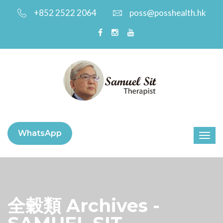
+852 2522 2064
poss@posshealth.hk
WhatsApp
全穀類 Archives -