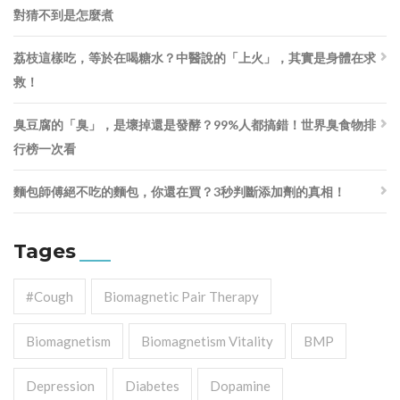
對猜不到是怎麼煮
荔枝這樣吃，等於在喝糖水？中醫說的「上火」，其實是身體在求
救！
臭豆腐的「臭」，是壞掉還是發酵？99%人都搞錯！世界臭食物排
行榜一次看
麵包師傅絕不吃的麵包，你還在買？3秒判斷添加劑的真相！
Tages
#cough
Biomagnetic Pair Therapy
Biomagnetism
Biomagnetism Vitality
BMP
Depression
Diabetes
Dopamine