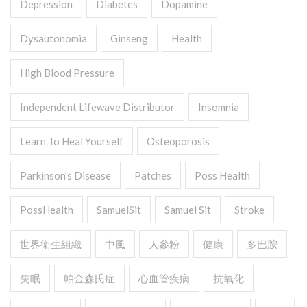
Depression
Diabetes
Dopamine
Dysautonomia
Ginseng
Health
High Blood Pressure
Independent Lifewave Distributor
Insomnia
Learn To Heal Yourself
Osteoporosis
Parkinson’s Disease
Patches
Poss Health
PossHealth
SamuelSit
Samuel Sit
Stroke
世界衛生組織
中風
人參粉
健康
多巴胺
失眠
帕金森氏症
心血管疾病
抗氧化