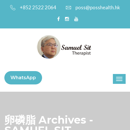
+852 2522 2064
poss@posshealth.hk
WhatsApp
卵磷脂 Archives -