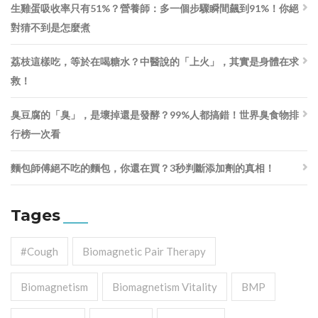
生雞蛋吸收率只有51%？營養師：多一個步驟瞬間飆到91%！你絕
對猜不到是怎麼煮
荔枝這樣吃，等於在喝糖水？中醫說的「上火」，其實是身體在求
救！
臭豆腐的「臭」，是壞掉還是發酵？99%人都搞錯！世界臭食物排
行榜一次看
麵包師傅絕不吃的麵包，你還在買？3秒判斷添加劑的真相！
Tages
#cough
Biomagnetic Pair Therapy
Biomagnetism
Biomagnetism Vitality
BMP