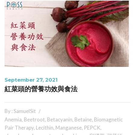
September 27, 2021
紅菜頭的營養功效與食法
By : SamuelSit
Anemia
,
Beetroot
,
Betacyanin
,
Betaine
,
Biomagnetic
Pair Therapy
,
Lecithin
,
Manganese
,
PEPCK
,