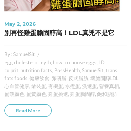
May 2, 2026
別再怪雞蛋膽固醇高！LDL真兇不是它
By : SamuelSit
egg cholesterol myth
,
how to choose eggs
,
LDL
culprit
,
nutrition facts
,
PossHealth
,
SamuelSit
,
trans
fats foods
,
健康飲食
,
卵磷脂
,
反式脂肪
,
壞膽固醇LDL
,
心血管健康
,
散裝蛋
,
有機蛋
,
水煮蛋
,
洗選蛋
,
營養真相
,
蛋殼顏色
,
蛋黃顏色
,
雞蛋挑選
,
雞蛋膽固醇
,
飽和脂肪
Read More