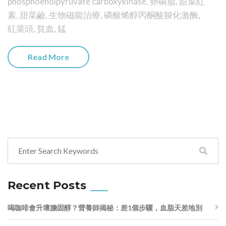
phosphoenolpyruvate carboxykinase
,
卵磷脂
,
甜菜紅
素
,
甜菜鹼
,
生物磁能治療
,
磷酸烯醇丙酮酸羧化激酶
,
紅菜頭
,
貧血
,
錳
Read More
Recent Posts
喝咖啡會升壞膽固醇？營養師揭秘：差1個步驟，血脂天差地別