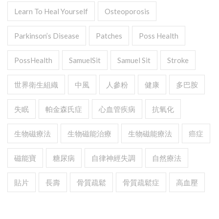
Learn To Heal Yourself
Osteoporosis
Parkinson’s Disease
Patches
Poss Health
PossHealth
SamuelSit
Samuel Sit
Stroke
世界衛生組織
中風
人參粉
健康
多巴胺
失眠
帕金森氏症
心血管疾病
抗氧化
生物磁療法
生物磁能治療
生物磁能療法
癌症
磁能寶
糖尿病
自律神經失調
自然療法
貼片
長壽
骨質疏鬆
骨質疏鬆症
高血壓