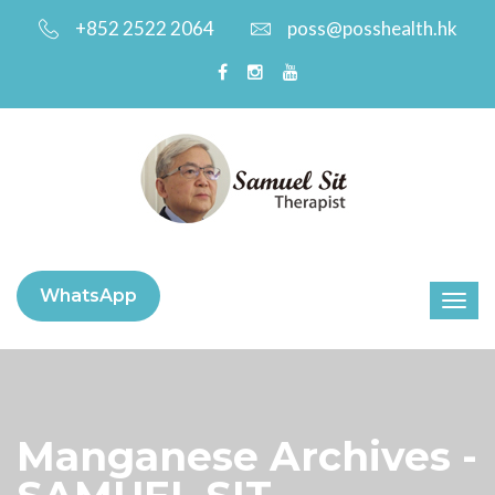
+852 2522 2064
poss@posshealth.hk
WhatsApp
Manganese Archives -