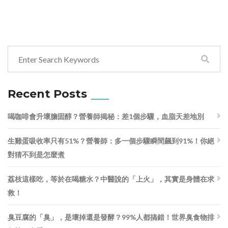
Recent Posts
喝咖啡會升壞膽固醇？營養師揭秘：差1個步驟，血脂天差地別
生雞蛋吸收率只有51%？營養師：多一個步驟瞬間飆到91%！你絕
對猜不到是怎麼煮
荔枝這樣吃，等於在喝糖水？中醫說的「上火」，其實是身體在求
救！
臭豆腐的「臭」，是壞掉還是發酵？99%人都搞錯！世界臭食物排