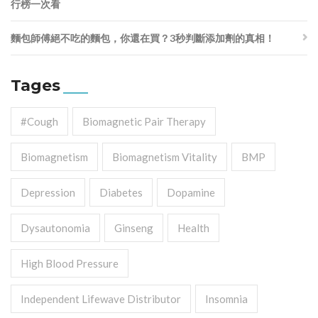
行榜一次看
麵包師傅絕不吃的麵包，你還在買？3秒判斷添加劑的真相！
Tages
#cough
Biomagnetic Pair Therapy
Biomagnetism
Biomagnetism Vitality
BMP
Depression
Diabetes
Dopamine
Dysautonomia
Ginseng
Health
High Blood Pressure
Independent Lifewave Distributor
Insomnia