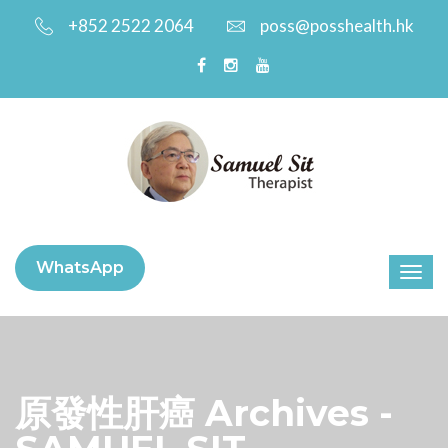
+852 2522 2064
poss@posshealth.hk
WhatsApp
原發性肝癌 Archives -