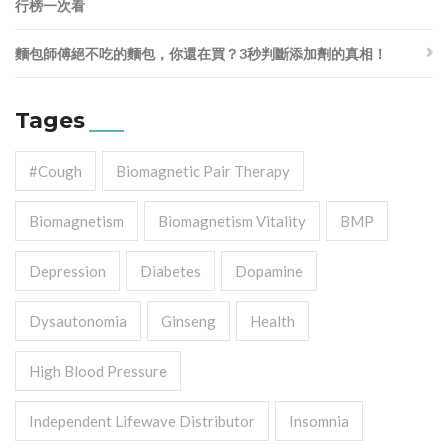
行榜一次看
麵包師傅絕不吃的麵包，你還在買？3秒判斷添加劑的真相！
Tages
#cough
Biomagnetic Pair Therapy
Biomagnetism
Biomagnetism Vitality
BMP
Depression
Diabetes
Dopamine
Dysautonomia
Ginseng
Health
High Blood Pressure
Independent Lifewave Distributor
Insomnia