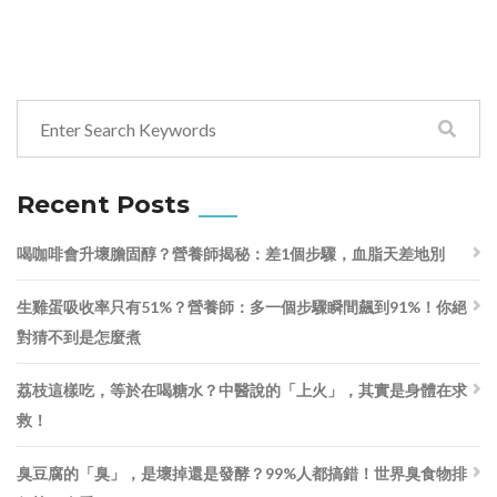
Recent Posts
喝咖啡會升壞膽固醇？營養師揭秘：差1個步驟，血脂天差地別
生雞蛋吸收率只有51%？營養師：多一個步驟瞬間飆到91%！你絕
對猜不到是怎麼煮
荔枝這樣吃，等於在喝糖水？中醫說的「上火」，其實是身體在求
救！
臭豆腐的「臭」，是壞掉還是發酵？99%人都搞錯！世界臭食物排