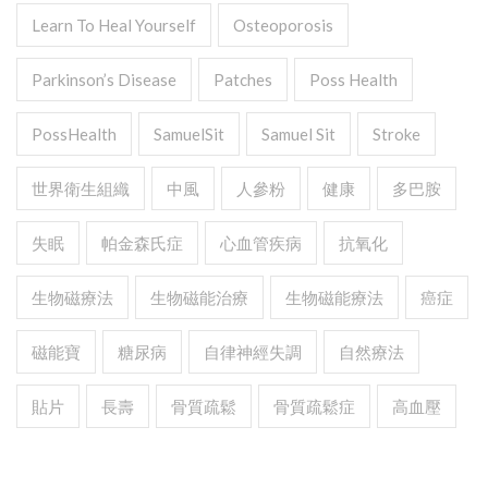
Learn To Heal Yourself
Osteoporosis
Parkinson’s Disease
Patches
Poss Health
PossHealth
SamuelSit
Samuel Sit
Stroke
世界衛生組織
中風
人參粉
健康
多巴胺
失眠
帕金森氏症
心血管疾病
抗氧化
生物磁療法
生物磁能治療
生物磁能療法
癌症
磁能寶
糖尿病
自律神經失調
自然療法
貼片
長壽
骨質疏鬆
骨質疏鬆症
高血壓