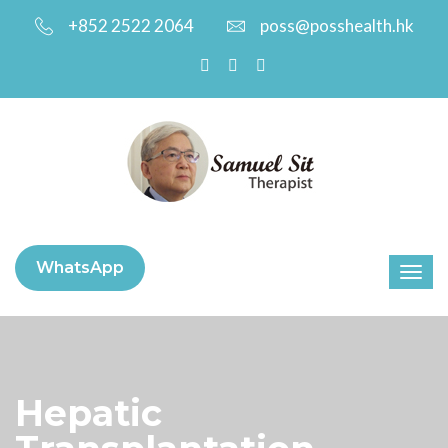
+852 2522 2064
poss@posshealth.hk
WhatsApp
Hepatic