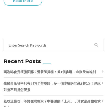
Read More
Recent Posts
喝咖啡會升壞膽固醇？營養師揭秘：差1個步驟，血脂天差地別
生雞蛋吸收率只有51%？營養師：多一個步驟瞬間飆到91%！你絕
對猜不到是怎麼煮
荔枝這樣吃，等於在喝糖水？中醫說的「上火」，其實是身體在求