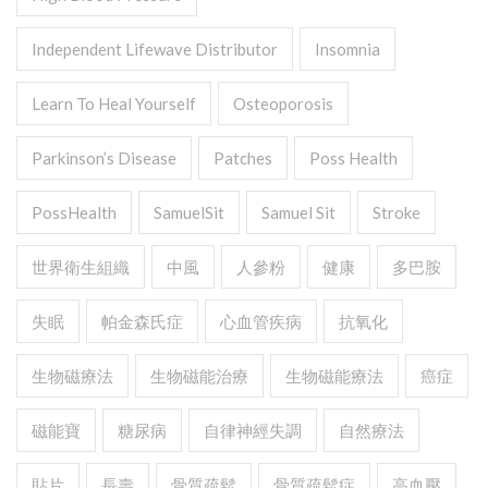
Independent Lifewave Distributor
Insomnia
Learn To Heal Yourself
Osteoporosis
Parkinson’s Disease
Patches
Poss Health
PossHealth
SamuelSit
Samuel Sit
Stroke
世界衛生組織
中風
人參粉
健康
多巴胺
失眠
帕金森氏症
心血管疾病
抗氧化
生物磁療法
生物磁能治療
生物磁能療法
癌症
磁能寶
糖尿病
自律神經失調
自然療法
貼片
長壽
骨質疏鬆
骨質疏鬆症
高血壓