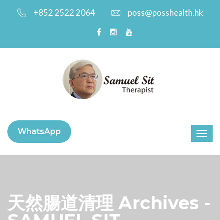
+852 2522 2064
poss@posshealth.hk
WhatsApp
天然腸道清理 Archives -