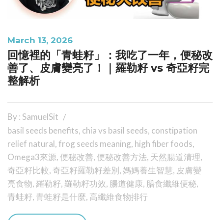
March 13, 2026
回憶裡的「青蛙籽」：我吃了一年，便秘改
善了、皮膚變亮了！｜羅勒籽 vs 奇亞籽完
整解析
By : SamuelSit
basil seeds benefits
,
chia vs basil seeds
,
constipation
relief natural
,
frog seeds meaning
,
high fiber foods
,
Omega3來源
,
便秘改善
,
便秘改善方法
,
天然腸道清理
,
奇亞籽比較
,
奇亞籽羅勒籽差別
,
媽媽養生智慧
,
皮膚變
亮食物
,
羅勒籽
,
羅勒籽功效
,
腸道健康
,
膳食纖維便秘
,
青蛙籽
,
青蛙籽是什麼
,
高纖維食物排行