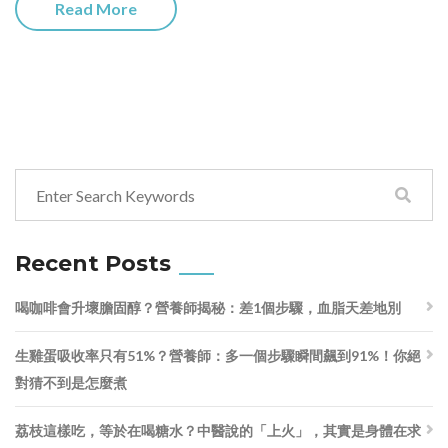
Read More
Recent Posts
喝咖啡會升壞膽固醇？營養師揭秘：差1個步驟，血脂天差地別
生雞蛋吸收率只有51%？營養師：多一個步驟瞬間飆到91%！你絕
對猜不到是怎麼煮
荔枝這樣吃，等於在喝糖水？中醫說的「上火」，其實是身體在求