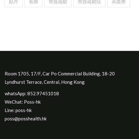
貼片
長壽
骨質疏鬆
骨質疏鬆症
高血壓
Room 1705, 17/F, Car Po Commercial Building, 18-20
Lyndhurst Terrace, Central, Hong Kong
whatsApp: 852.97451018
WeChat: Poss-hk
Line: poss-hk
poss@posshealth.hk