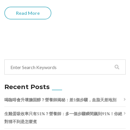
Read More
Recent Posts
喝咖啡會升壞膽固醇？營養師揭秘：差1個步驟，血脂天差地別
生雞蛋吸收率只有51%？營養師：多一個步驟瞬間飆到91%！你絕
對猜不到是怎麼煮