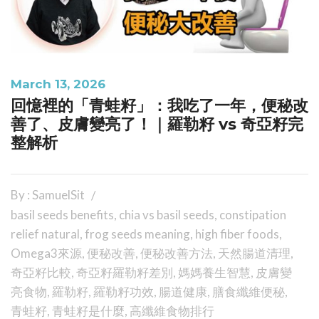
March 13, 2026
回憶裡的「青蛙籽」：我吃了一年，便秘改
善了、皮膚變亮了！｜羅勒籽 vs 奇亞籽完
整解析
By : SamuelSit
basil seeds benefits
,
chia vs basil seeds
,
constipation
relief natural
,
frog seeds meaning
,
high fiber foods
,
Omega3來源
,
便秘改善
,
便秘改善方法
,
天然腸道清理
,
奇亞籽比較
,
奇亞籽羅勒籽差別
,
媽媽養生智慧
,
皮膚變
亮食物
,
羅勒籽
,
羅勒籽功效
,
腸道健康
,
膳食纖維便秘
,
青蛙籽
,
青蛙籽是什麼
,
高纖維食物排行