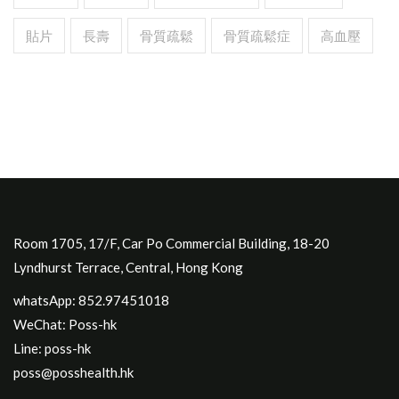
貼片
長壽
骨質疏鬆
骨質疏鬆症
高血壓
Room 1705, 17/F, Car Po Commercial Building, 18-20
Lyndhurst Terrace, Central, Hong Kong
whatsApp: 852.97451018
WeChat: Poss-hk
Line: poss-hk
poss@posshealth.hk