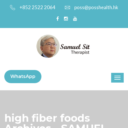
+852 2522 2064
poss@posshealth.hk
WhatsApp
high fiber foods