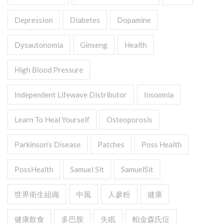
Depression
Diabetes
Dopamine
Dysautonomia
Ginseng
Health
High Blood Pressure
Independent Lifewave Distributor
Insomnia
Learn To Heal Yourself
Osteoporosis
Parkinson’s Disease
Patches
Poss Health
PossHealth
Samuel Sit
SamuelSit
世界衛生組織
中風
人參粉
健康
健康飲食
多巴胺
失眠
帕金森氏症