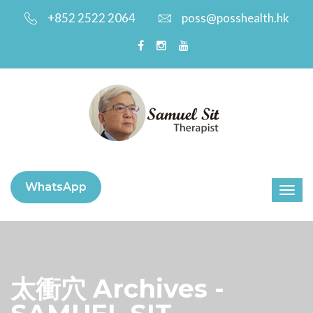
+852 2522 2064
poss@posshealth.hk
WhatsApp
太衝穴 Archives -