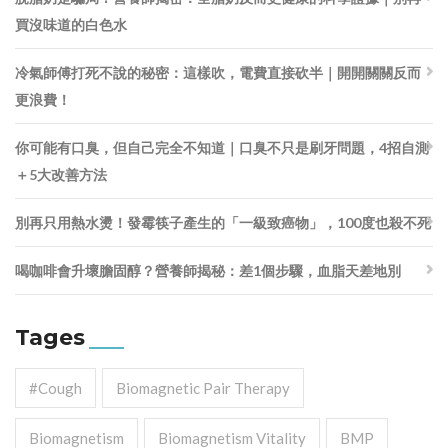
買沒味道的白色水
冷氣師傅打死不說的秘密：這樣吹，電費直接砍半｜開開關關反而
更浪費！
你可能有口臭，但自己完全不知道｜口臭不只是刷牙問題，4招自測
＋5大改善方法
別再只用熱水燙！發霉筷子產生的「一級致癌物」，100度也殺不死
喝咖啡會升壞膽固醇？營養師揭秘：差1個步驟，血脂天差地別
Tages
#cough
Biomagnetic Pair Therapy
Biomagnetism
Biomagnetism Vitality
BMP