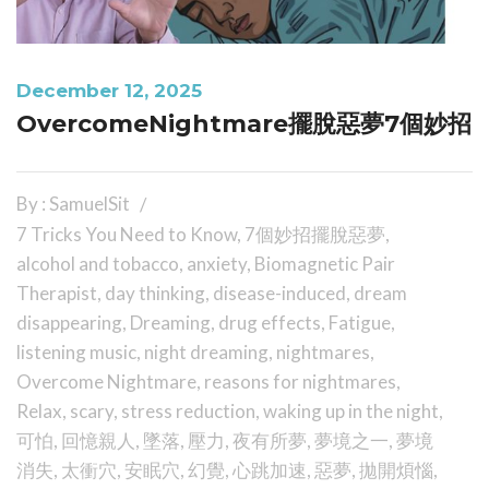
December 12, 2025
OvercomeNightmare擺脫惡夢7個妙招
By : SamuelSit
7 Tricks You Need to Know
,
7個妙招擺脫惡夢
,
alcohol and tobacco
,
anxiety
,
Biomagnetic Pair
Therapist
,
day thinking
,
disease-induced
,
dream
disappearing
,
Dreaming
,
drug effects
,
Fatigue
,
listening music
,
night dreaming
,
nightmares
,
Overcome Nightmare
,
reasons for nightmares
,
Relax
,
scary
,
stress reduction
,
waking up in the night
,
可怕
,
回憶親人
,
墜落
,
壓力
,
夜有所夢
,
夢境之一
,
夢境
消失
,
太衝穴
,
安眠穴
,
幻覺
,
心跳加速
,
惡夢
,
拋開煩惱
,