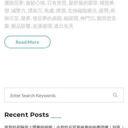
擺脫惡夢
,
放鬆心情
,
日有所思
,
最舒服的寢室
,
構想希
望
,
減壓力
,
湧泉穴
,
焦慮
,
煙酒
,
生物磁能療法
,
疲勞
,
疾
病引至
,
發夢
,
發惡夢的原因
,
磁能寶
,
神門穴
,
聽冥想音
樂
,
藥品影響
,
血液循環
,
逃出生天
Read More
Recent Posts
脫脂奶是騙局？營養師揭密：全脂奶反而更健康的科學證據｜別再