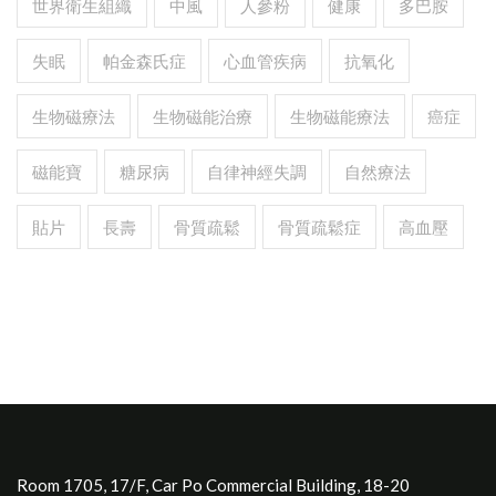
世界衛生組織
中風
人參粉
健康
多巴胺
失眠
帕金森氏症
心血管疾病
抗氧化
生物磁療法
生物磁能治療
生物磁能療法
癌症
磁能寶
糖尿病
自律神經失調
自然療法
貼片
長壽
骨質疏鬆
骨質疏鬆症
高血壓
Room 1705, 17/F, Car Po Commercial Building, 18-20