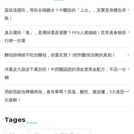
荔枝這樣吃，等於在喝糖水？中醫說的「上火」，其實是身體在求
救！
臭豆腐的「臭」，是壞掉還是發酵？99%人都搞錯！世界臭食物排
行榜一次看
麵包師傅絕不吃的麵包，你還在買？3秒判斷添加劑的真相！
洋蔥皮大蒜皮千萬別丟！中西醫認證的清血管黃金配方，不花一分
錢
用鋁箔紙包檸檬烤魚，會有事嗎？高溫、酸性、微波爐，3大迷思一
次破解！
Tages