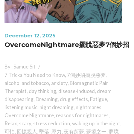
December 12, 2025
OvercomeNightmare擺脫惡夢7個妙招
By : SamuelSit
7 Tricks You Need to Know
,
7個妙招擺脫惡夢
,
alcohol and tobacco
,
anxiety
,
Biomagnetic Pair
Therapist
,
day thinking
,
disease-induced
,
dream
disappearing
,
Dreaming
,
drug effects
,
Fatigue
,
listening music
,
night dreaming
,
nightmares
,
Overcome Nightmare
,
reasons for nightmares
,
Relax
,
scary
,
stress reduction
,
waking up in the night
,
可怕
,
回憶親人
,
墜落
,
壓力
,
夜有所夢
,
夢境之一
,
夢境