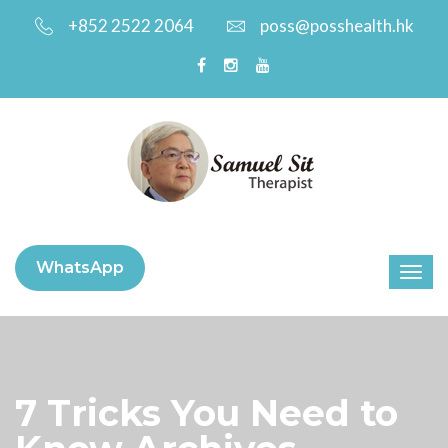
+852 2522 2064
poss@posshealth.hk
WhatsApp
7 Tricks You Need to