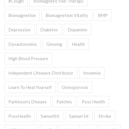
#cough
Biomagnetic Pair Therapy
Biomagnetism
Biomagnetism Vitality
BMP
Depression
Diabetes
Dopamine
Dysautonomia
Ginseng
Health
High Blood Pressure
Independent Lifewave Distributor
Insomnia
Learn To Heal Yourself
Osteoporosis
Parkinson’s Disease
Patches
Poss Health
PossHealth
SamuelSit
Samuel Sit
Stroke