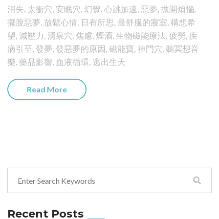
消失
,
太衝穴
,
安眠穴
,
幻覺
,
心跳加速
,
惡夢
,
拋開煩惱
,
擺脫惡夢
,
放鬆心情
,
日有所思
,
最舒服的寢室
,
構想希
望
,
減壓力
,
湧泉穴
,
焦慮
,
煙酒
,
生物磁能療法
,
疲勞
,
疾
病引至
,
發夢
,
發惡夢的原因
,
磁能寶
,
神門穴
,
聽冥想音
樂
,
藥品影響
,
血液循環
,
逃出生天
Read More
Recent Posts