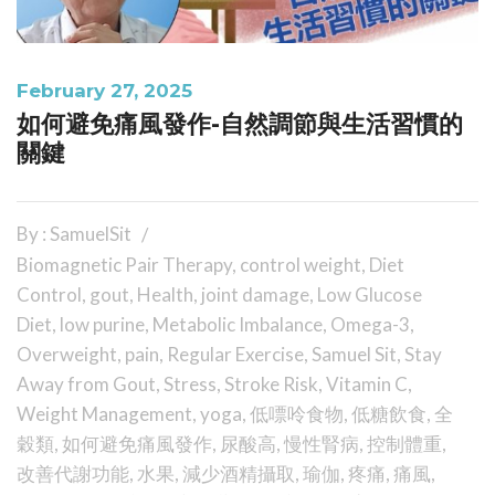
February 27, 2025
如何避免痛風發作-自然調節與生活習慣的
關鍵
By : SamuelSit
Biomagnetic Pair Therapy
,
control weight
,
Diet
Control
,
gout
,
Health
,
joint damage
,
Low Glucose
Diet
,
low purine
,
Metabolic Imbalance
,
Omega-3
,
Overweight
,
pain
,
Regular Exercise
,
Samuel Sit
,
Stay
Away from Gout
,
Stress
,
Stroke Risk
,
Vitamin C
,
Weight Management
,
yoga
,
低嘌呤食物
,
低糖飲食
,
全
穀類
,
如何避免痛風發作
,
尿酸高
,
慢性腎病
,
控制體重
,
改善代謝功能
,
水果
,
減少酒精攝取
,
瑜伽
,
疼痛
,
痛風
,