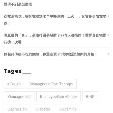
對猜不到是怎麼煮
荔枝這樣吃，等於在喝糖水？中醫說的「上火」，其實是身體在求
救！
臭豆腐的「臭」，是壞掉還是發酵？99%人都搞錯！世界臭食物排
行榜一次看
麵包師傅絕不吃的麵包，你還在買？3秒判斷添加劑的真相！
Tages
#cough
Biomagnetic Pair Therapy
Biomagnetism
Biomagnetism Vitality
BMP
Depression
Diabetes
Dopamine