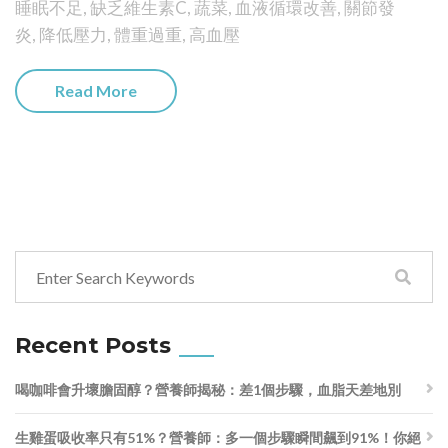
睡眠不足
,
缺乏維生素C
,
蔬菜
,
血液循環改善
,
關節發
炎
,
降低壓力
,
體重過重
,
高血壓
Read More
Recent Posts
喝咖啡會升壞膽固醇？營養師揭秘：差1個步驟，血脂天差地別
生雞蛋吸收率只有51%？營養師：多一個步驟瞬間飆到91%！你絕