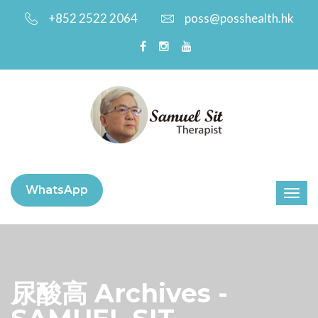
+852 2522 2064
poss@posshealth.hk
WhatsApp
尿酸高 Archives -