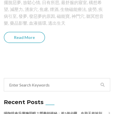
擺脫惡夢
,
放鬆心情
,
日有所思
,
最舒服的寢室
,
構想希
望
,
減壓力
,
湧泉穴
,
焦慮
,
煙酒
,
生物磁能療法
,
疲勞
,
疾
病引至
,
發夢
,
發惡夢的原因
,
磁能寶
,
神門穴
,
聽冥想音
樂
,
藥品影響
,
血液循環
,
逃出生天
Read More
Recent Posts
喝咖啡會升壞膽固醇？營養師揭秘：差1個步驟，血脂天差地別