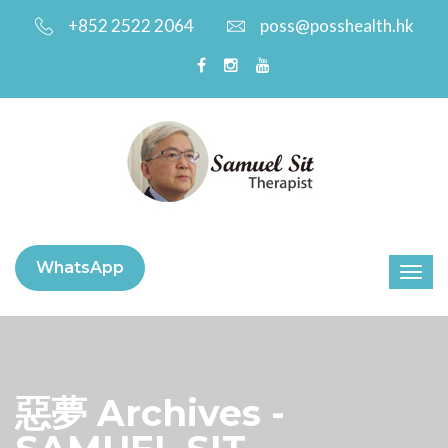
+852 2522 2064
poss@posshealth.hk
WhatsApp
惡夢 Archives -