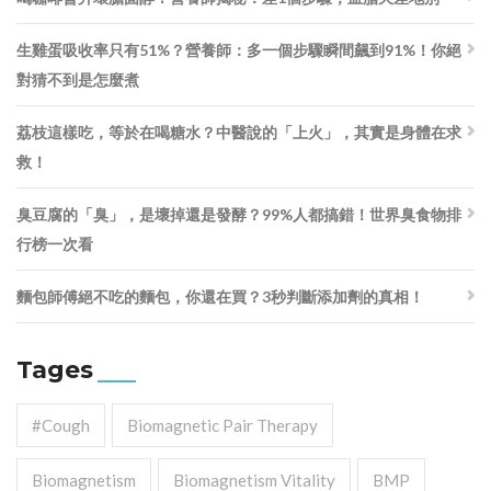
生雞蛋吸收率只有51%？營養師：多一個步驟瞬間飆到91%！你絕
對猜不到是怎麼煮
荔枝這樣吃，等於在喝糖水？中醫說的「上火」，其實是身體在求
救！
臭豆腐的「臭」，是壞掉還是發酵？99%人都搞錯！世界臭食物排
行榜一次看
麵包師傅絕不吃的麵包，你還在買？3秒判斷添加劑的真相！
Tages
#cough
Biomagnetic Pair Therapy
Biomagnetism
Biomagnetism Vitality
BMP