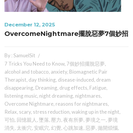
December 12, 2025
OvercomeNightmare擺脫惡夢7個妙招
By : SamuelSit
7 Tricks You Need to Know
,
7個妙招擺脫惡夢
,
alcohol and tobacco
,
anxiety
,
Biomagnetic Pair
Therapist
,
day thinking
,
disease-induced
,
dream
disappearing
,
Dreaming
,
drug effects
,
Fatigue
,
listening music
,
night dreaming
,
nightmares
,
Overcome Nightmare
,
reasons for nightmares
,
Relax
,
scary
,
stress reduction
,
waking up in the night
,
可怕
,
回憶親人
,
墜落
,
壓力
,
夜有所夢
,
夢境之一
,
夢境
消失
,
太衝穴
,
安眠穴
,
幻覺
,
心跳加速
,
惡夢
,
拋開煩惱
,