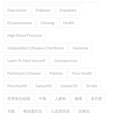
Depression
Diabetes
Dopamine
Dysautonomia
Ginseng
Health
High Blood Pressure
Independent Lifewave Distributor
Insomnia
Learn To Heal Yourself
Osteoporosis
Parkinson’s Disease
Patches
Poss Health
PossHealth
SamuelSit
Samuel Sit
Stroke
世界衛生組織
中風
人參粉
健康
多巴胺
失眠
帕金森氏症
心血管疾病
抗氧化