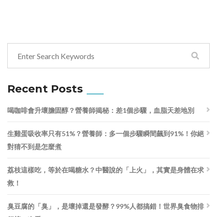
Recent Posts
喝咖啡會升壞膽固醇？營養師揭秘：差1個步驟，血脂天差地別
生雞蛋吸收率只有51%？營養師：多一個步驟瞬間飆到91%！你絕
對猜不到是怎麼煮
荔枝這樣吃，等於在喝糖水？中醫說的「上火」，其實是身體在求
救！
臭豆腐的「臭」，是壞掉還是發酵？99%人都搞錯！世界臭食物排