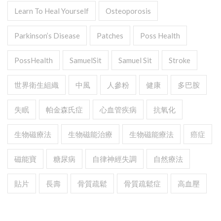
Learn To Heal Yourself
Osteoporosis
Parkinson’s Disease
Patches
Poss Health
PossHealth
SamuelSit
Samuel Sit
Stroke
世界衛生組織
中風
人參粉
健康
多巴胺
失眠
帕金森氏症
心血管疾病
抗氧化
生物磁療法
生物磁能治療
生物磁能療法
癌症
磁能寶
糖尿病
自律神經失調
自然療法
貼片
長壽
骨質疏鬆
骨質疏鬆症
高血壓