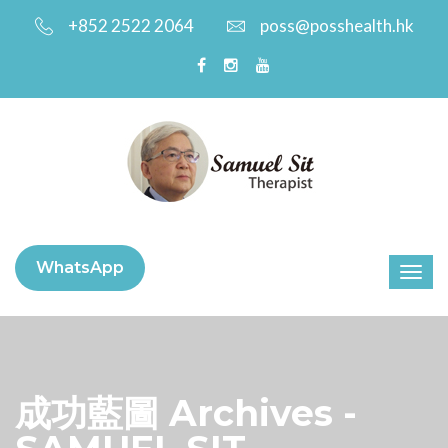
+852 2522 2064
poss@posshealth.hk
WhatsApp
成功藍圖 Archives -