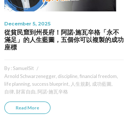
December 5, 2025
從貧民窟到州長府！阿諾·施瓦辛格「永不
滿足」的人生藍圖，五個你可以複製的成功
座標
By : SamuelSit
Arnold Schwarzenegger
,
discipline
,
financial freedom
,
life planning
,
success blueprint
,
人生規劃
,
成功藍圖
,
自律
,
財富自由
,
阿諾·施瓦辛格
Read More