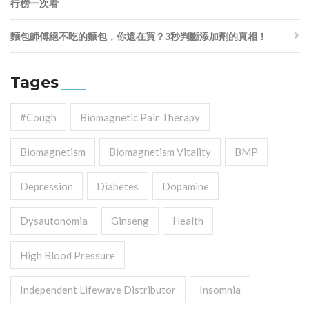
行榜一次看
麵包師傅絕不吃的麵包，你還在買？3秒判斷添加劑的真相！
Tages
#cough
Biomagnetic Pair Therapy
Biomagnetism
Biomagnetism Vitality
BMP
Depression
Diabetes
Dopamine
Dysautonomia
Ginseng
Health
High Blood Pressure
Independent Lifewave Distributor
Insomnia