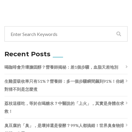
Recent Posts
喝咖啡會升壞膽固醇？營養師揭秘：差1個步驟，血脂天差地別
生雞蛋吸收率只有51%？營養師：多一個步驟瞬間飆到91%！你絕
對猜不到是怎麼煮
荔枝這樣吃，等於在喝糖水？中醫說的「上火」，其實是身體在求
救！
臭豆腐的「臭」，是壞掉還是發酵？99%人都搞錯！世界臭食物排