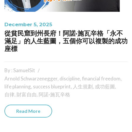
December 5, 2025
從貧民窟到州長府！阿諾·施瓦辛格「永不
滿足」的人生藍圖，五個你可以複製的成功
座標
By : SamuelSit
Arnold Schwarzenegger
,
discipline
,
financial freedom
,
life planning
,
success blueprint
,
人生規劃
,
成功藍圖
,
自律
,
財富自由
,
阿諾·施瓦辛格
Read More