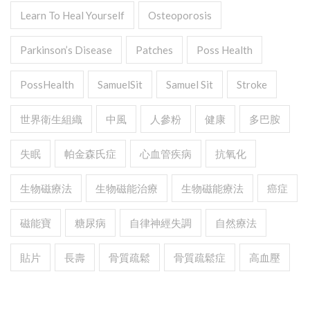
Learn To Heal Yourself
Osteoporosis
Parkinson’s Disease
Patches
Poss Health
PossHealth
SamuelSit
Samuel Sit
Stroke
世界衛生組織
中風
人參粉
健康
多巴胺
失眠
帕金森氏症
心血管疾病
抗氧化
生物磁療法
生物磁能治療
生物磁能療法
癌症
磁能寶
糖尿病
自律神經失調
自然療法
貼片
長壽
骨質疏鬆
骨質疏鬆症
高血壓