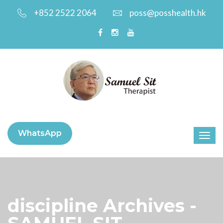
+852 2522 2064
poss@posshealth.hk
WhatsApp
discipline Archives -