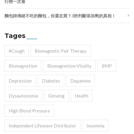
行榜一次看
麵包師傅絕不吃的麵包，你還在買？3秒判斷添加劑的真相！
Tages
#cough
Biomagnetic Pair Therapy
Biomagnetism
Biomagnetism Vitality
BMP
Depression
Diabetes
Dopamine
Dysautonomia
Ginseng
Health
High Blood Pressure
Independent Lifewave Distributor
Insomnia