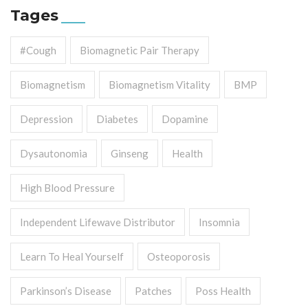
Tages
#cough
Biomagnetic Pair Therapy
Biomagnetism
Biomagnetism Vitality
BMP
Depression
Diabetes
Dopamine
Dysautonomia
Ginseng
Health
High Blood Pressure
Independent Lifewave Distributor
Insomnia
Learn To Heal Yourself
Osteoporosis
Parkinson’s Disease
Patches
Poss Health