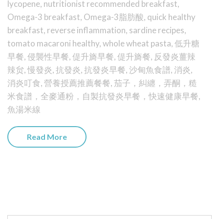
lycopene
,
nutritionist recommended breakfast
,
Omega-3 breakfast
,
Omega-3脂肪酸
,
quick healthy
breakfast
,
reverse inflammation
,
sardine recipes
,
tomato macaroni healthy
,
whole wheat pasta
,
低升糖
早餐
,
侵襲性早餐
,
偍升旖早餐
,
偍升旖餐
,
反發炎薑辣
辣贠
,
慢發炎
,
抗發炎
,
抗發炎早餐
,
沙甸魚食譜
,
消炎
,
消炎叮食
,
營養授薦推薦餐餐
,
茄子，糾纏，弄酮，糙
米食譜，全麥通粉，自製抗發炎早餐，快速健康早餐
,
魚湯米線
Read More