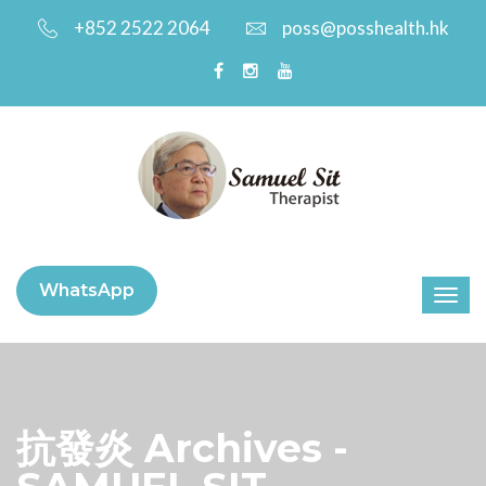
+852 2522 2064
poss@posshealth.hk
WhatsApp
抗發炎 Archives -