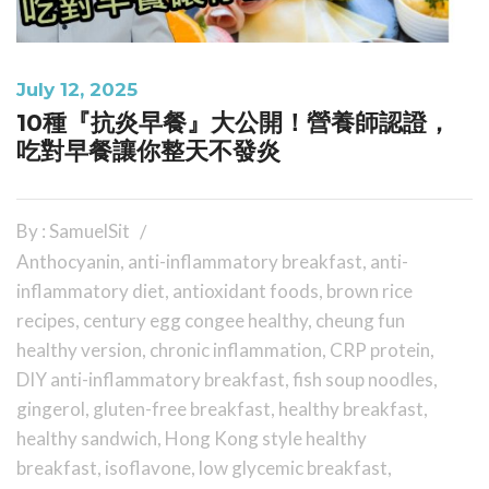
July 12, 2025
10種『抗炎早餐』大公開！營養師認證，
吃對早餐讓你整天不發炎
By : SamuelSit
Anthocyanin
,
anti-inflammatory breakfast
,
anti-
inflammatory diet
,
antioxidant foods
,
brown rice
recipes
,
century egg congee healthy
,
cheung fun
healthy version
,
chronic inflammation
,
CRP protein
,
DIY anti-inflammatory breakfast
,
fish soup noodles
,
gingerol
,
gluten-free breakfast
,
healthy breakfast
,
healthy sandwich
,
Hong Kong style healthy
breakfast
,
isoflavone
,
low glycemic breakfast
,