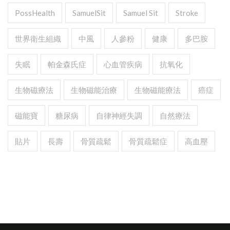
PossHealth
SamuelSit
Samuel Sit
Stroke
世界衛生組織
中風
人參粉
健康
多巴胺
失眠
帕金森氏症
心血管疾病
抗氧化
生物磁療法
生物磁能治療
生物磁能療法
癌症
磁能寶
糖尿病
自律神經失調
自然療法
貼片
長壽
骨質疏鬆
骨質疏鬆症
高血壓