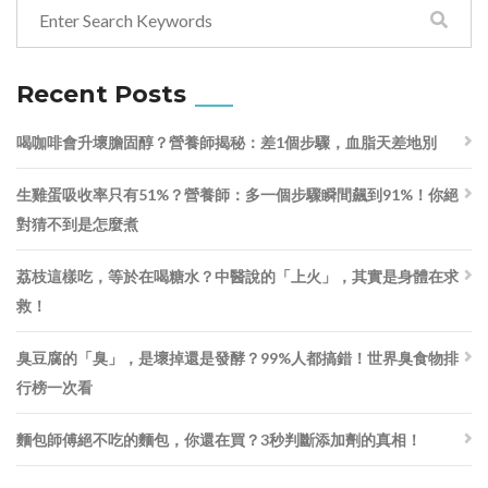
Recent Posts
喝咖啡會升壞膽固醇？營養師揭秘：差1個步驟，血脂天差地別
生雞蛋吸收率只有51%？營養師：多一個步驟瞬間飆到91%！你絕
對猜不到是怎麼煮
荔枝這樣吃，等於在喝糖水？中醫說的「上火」，其實是身體在求
救！
臭豆腐的「臭」，是壞掉還是發酵？99%人都搞錯！世界臭食物排
行榜一次看
麵包師傅絕不吃的麵包，你還在買？3秒判斷添加劑的真相！